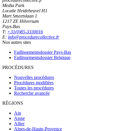
procedurecollective.fr
Media Park
Locatie Heideheuvel H1
Mart Smeetslaan 1
1217 ZE Hilversum
Pays-Bas
T:
+31(0)85-3330016
E:
info@procedurecollective.fr
Nos autres sites
Faillissementsdossier
Pays-Bas
Faillissementsdossier
Belgique
PROCÉDURES
Nouvelles procédures
Procédures modifiées
Toutes les procédures
Recherche avancée
RÉGIONS
Ain
Aisne
Allier
Alpes-de-Haute-Provence