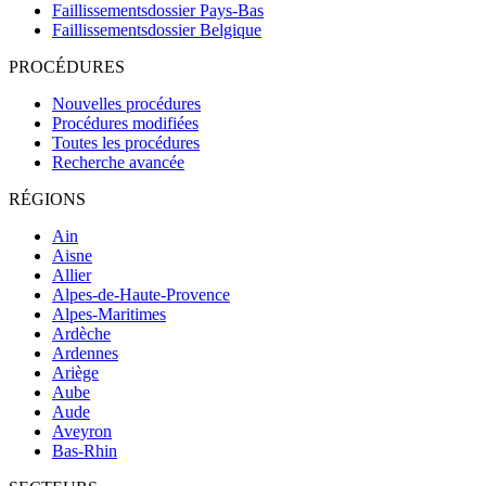
Faillissementsdossier
Pays-Bas
Faillissementsdossier
Belgique
PROCÉDURES
Nouvelles procédures
Procédures modifiées
Toutes les procédures
Recherche avancée
RÉGIONS
Ain
Aisne
Allier
Alpes-de-Haute-Provence
Alpes-Maritimes
Ardèche
Ardennes
Ariège
Aube
Aude
Aveyron
Bas-Rhin