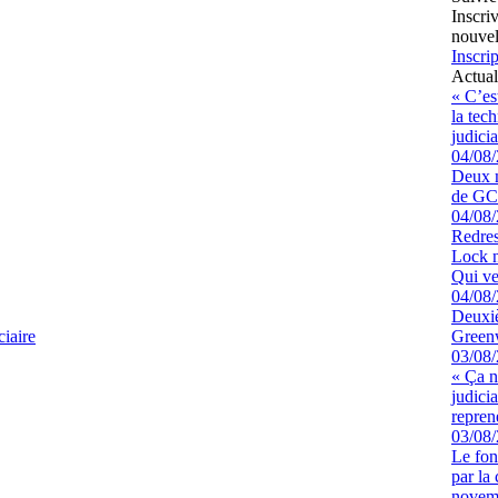
Inscri
nouvel
Inscrip
Actual
« C’es
la tec
judicia
04/08
Deux m
de GCK
04/08
Redres
Lock n
Qui ve
04/08
Deuxiè
ciaire
Greenw
03/08
« Ça ne
judici
repren
03/08
Le fon
par la
novem