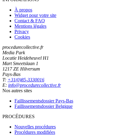
À propos
Widget pour votre site
Contact & FAQ
Mentions légales
Privacy
Cookies
procedurecollective.fr
Media Park
Locatie Heideheuvel H1
Mart Smeetslaan 1
1217 ZE Hilversum
Pays-Bas
T:
+31(0)85-3330016
E:
info@procedurecollective.fr
Nos autres sites
Faillissementsdossier
Pays-Bas
Faillissementsdossier
Belgique
PROCÉDURES
Nouvelles procédures
Procédures modifiées