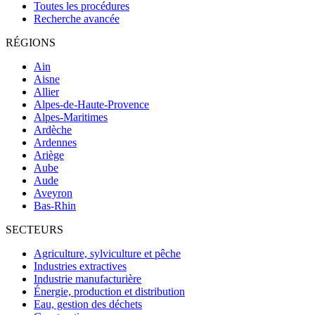
Toutes les procédures
Recherche avancée
RÉGIONS
Ain
Aisne
Allier
Alpes-de-Haute-Provence
Alpes-Maritimes
Ardèche
Ardennes
Ariège
Aube
Aude
Aveyron
Bas-Rhin
SECTEURS
Agriculture, sylviculture et pêche
Industries extractives
Industrie manufacturière
Énergie, production et distribution
Eau, gestion des déchets