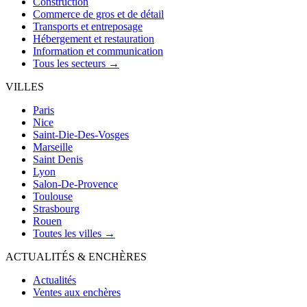
Construction
Commerce de gros et de détail
Transports et entreposage
Hébergement et restauration
Information et communication
Tous les secteurs →
VILLES
Paris
Nice
Saint-Die-Des-Vosges
Marseille
Saint Denis
Lyon
Salon-De-Provence
Toulouse
Strasbourg
Rouen
Toutes les villes →
ACTUALITÉS & ENCHÈRES
Actualités
Ventes aux enchères