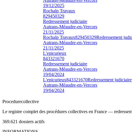
Autrans-Méaudre-en-Vercors
19/12/2025
Rochalp Travaux
829450329
Redressement judiciaire
Autrans-Méaudre-en-Vercors
21/11/2025
Rochalp Travaux
829450329
Redressement judic
Autrans-Méaudre-en-Vercors
21/11/2025
L'epicurieux
843321670
Redressement judiciaire
Autrans-Méaudre-en-Vercors
19/04/2024
L'epicurieux
843321670
Redressement judiciaire
Autrans-Méaudre-en-Vercors
19/04/2024
Procedure
collective
Le registre complet des procédures collectives en France — redressemen
369.621
dossiers actifs
INFORMATIONS