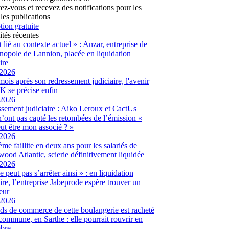
vez-vous et recevez des notifications pour les
les publications
tion gratuite
ités récentes
t lié au contexte actuel » : Anzar, entreprise de
hnopole de Lannion, placée en liquidation
ire
/2026
ois après son redressement judiciaire, l'avenir
 se précise enfin
/2026
sement judiciaire : Aiko Leroux et CactUs
’ont pas capté les retombées de l’émission «
ut être mon associé ? »
/2026
me faillite en deux ans pour les salariés de
ood Atlantic, scierie définitivement liquidée
/2026
 peut pas s’arrêter ainsi » : en liquidation
aire, l’entreprise Jabeprode espère trouver un
eur
/2026
ds de commerce de cette boulangerie est racheté
 commune, en Sarthe : elle pourrait rouvrir en
bre