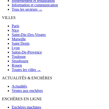
Hébergement et restauration
Information et communication
Tous les secteurs →
VILLES
Paris
Nice
Saint-Die-Des-Vosges
Marseille
Saint Denis
Lyon
Salon-De-Provence
Toulouse
Strasbourg
Rouen
Toutes les villes →
ACTUALITÉS & ENCHÈRES
Actualités
Ventes aux enchères
ENCHÈRES EN LIGNE
Enchères machines