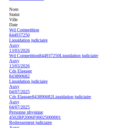
Nom
Statut
Ville
Date
Wd Competition
844937250
Liquidation judiciaire
Auxy
13/03/2026
Wd Competition
844937250
Liquidation judiciaire
Auxy
13/03/2026
Cds Elagage
843890682
Liquidation judiciaire
Auxy
04/07/2025
Cds Elagage
843890682
Liquidation judiciaire
Auxy
04/07/2025
Personne physique
4502BP2006F00025000001
Redressement judiciaire
Auxy