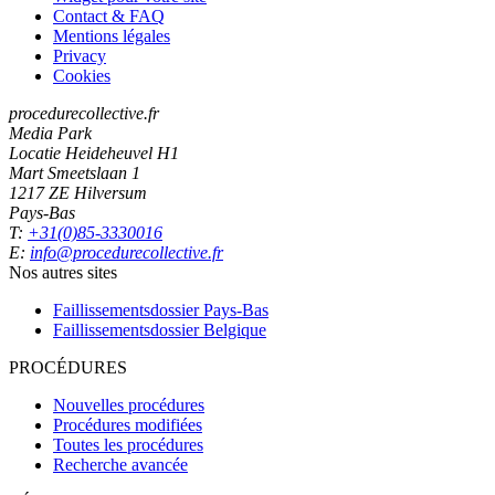
Contact & FAQ
Mentions légales
Privacy
Cookies
procedurecollective.fr
Media Park
Locatie Heideheuvel H1
Mart Smeetslaan 1
1217 ZE Hilversum
Pays-Bas
T:
+31(0)85-3330016
E:
info@procedurecollective.fr
Nos autres sites
Faillissementsdossier
Pays-Bas
Faillissementsdossier
Belgique
PROCÉDURES
Nouvelles procédures
Procédures modifiées
Toutes les procédures
Recherche avancée