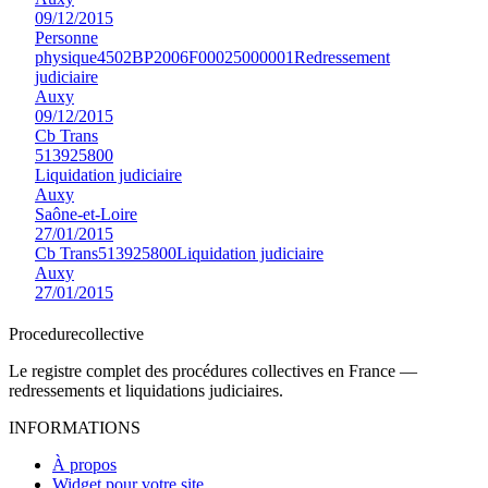
09/12/2015
Personne
physique
4502BP2006F00025000001
Redressement
judiciaire
Auxy
09/12/2015
Cb Trans
513925800
Liquidation judiciaire
Auxy
Saône-et-Loire
27/01/2015
Cb Trans
513925800
Liquidation judiciaire
Auxy
27/01/2015
Procedure
collective
Le registre complet des procédures collectives en France —
redressements et liquidations judiciaires.
INFORMATIONS
À propos
Widget pour votre site