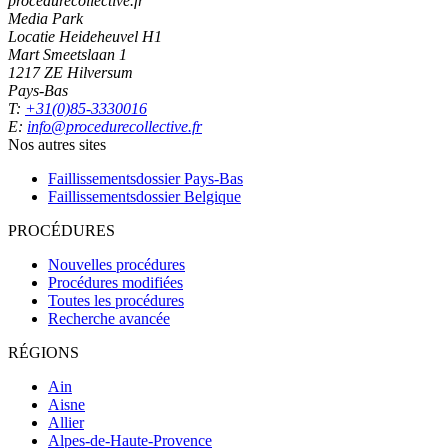
procedurecollective.fr
Media Park
Locatie Heideheuvel H1
Mart Smeetslaan 1
1217 ZE Hilversum
Pays-Bas
T:
+31(0)85-3330016
E:
info@procedurecollective.fr
Nos autres sites
Faillissementsdossier
Pays-Bas
Faillissementsdossier
Belgique
PROCÉDURES
Nouvelles procédures
Procédures modifiées
Toutes les procédures
Recherche avancée
RÉGIONS
Ain
Aisne
Allier
Alpes-de-Haute-Provence