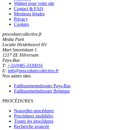
Widget pour votre site
Contact & FAQ
Mentions légales
Privacy
Cookies
procedurecollective.fr
Media Park
Locatie Heideheuvel H1
Mart Smeetslaan 1
1217 ZE Hilversum
Pays-Bas
T:
+31(0)85-3330016
E:
info@procedurecollective.fr
Nos autres sites
Faillissementsdossier
Pays-Bas
Faillissementsdossier
Belgique
PROCÉDURES
Nouvelles procédures
Procédures modifiées
Toutes les procédures
Recherche avancée