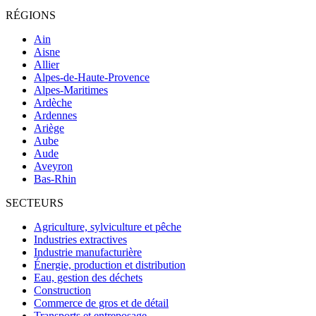
RÉGIONS
Ain
Aisne
Allier
Alpes-de-Haute-Provence
Alpes-Maritimes
Ardèche
Ardennes
Ariège
Aube
Aude
Aveyron
Bas-Rhin
SECTEURS
Agriculture, sylviculture et pêche
Industries extractives
Industrie manufacturière
Énergie, production et distribution
Eau, gestion des déchets
Construction
Commerce de gros et de détail
Transports et entreposage