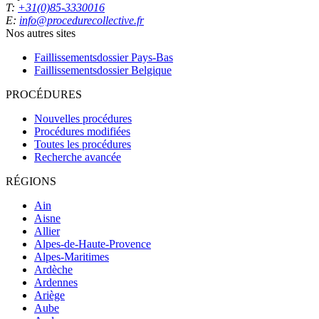
T:
+31(0)85-3330016
E:
info@procedurecollective.fr
Nos autres sites
Faillissementsdossier
Pays-Bas
Faillissementsdossier
Belgique
PROCÉDURES
Nouvelles procédures
Procédures modifiées
Toutes les procédures
Recherche avancée
RÉGIONS
Ain
Aisne
Allier
Alpes-de-Haute-Provence
Alpes-Maritimes
Ardèche
Ardennes
Ariège
Aube