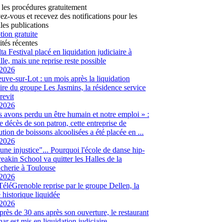
 les procédures gratuitement
vez-vous et recevez des notifications pour les
les publications
tion gratuite
ités récentes
ta Festival placé en liquidation judiciaire à
lle, mais une reprise reste possible
/2026
euve-sur-Lot : un mois après la liquidation
aire du groupe Les Jasmins, la résidence service
revit
/2026
 avons perdu un être humain et notre emploi » :
le décès de son patron, cette entreprise de
ution de boissons alcoolisées a été placée en ...
/2026
 une injustice"... Pourquoi l'école de danse hip-
eakin School va quitter les Halles de la
cherie à Toulouse
/2026
 TéléGrenoble reprise par le groupe Dellen, la
é historique liquidée
/2026
 près de 30 ans après son ouverture, le restaurant
ar est mis en liquidation judiciaire