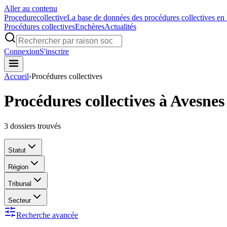
Aller au contenu
Procedure
collective
La base de données des procédures collectives en
Procédures collectives
Enchères
Actualités
Connexion
S'inscrire
Accueil
›
Procédures collectives
Procédures collectives à Avesnes
3
dossiers trouvés
Statut
Région
Tribunal
Secteur
Recherche avancée