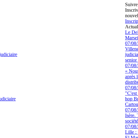
Suivre
Inscri
nouvel
Inscrip
Actual
Le Del
Marsei
07/08
Villen
judiciaire
judici
senior 
07/08
« Nous
après 
distrib
07/08
"C'est
udiciaire
hop Br
Cartou
07/08
Isère.
sociét
07/08
Lille :
El Man