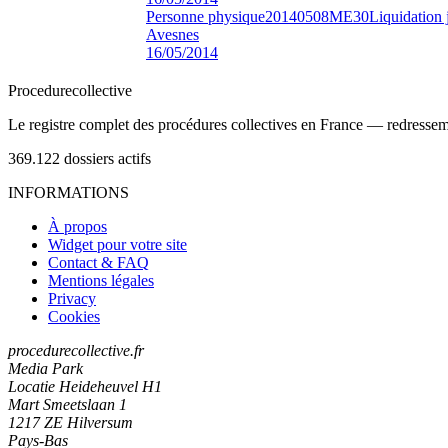
Personne physique
20140508ME30
Liquidation 
Avesnes
16/05/2014
Procedure
collective
Le registre complet des procédures collectives en France — redressemen
369.122
dossiers actifs
INFORMATIONS
À propos
Widget pour votre site
Contact & FAQ
Mentions légales
Privacy
Cookies
procedurecollective.fr
Media Park
Locatie Heideheuvel H1
Mart Smeetslaan 1
1217 ZE Hilversum
Pays-Bas