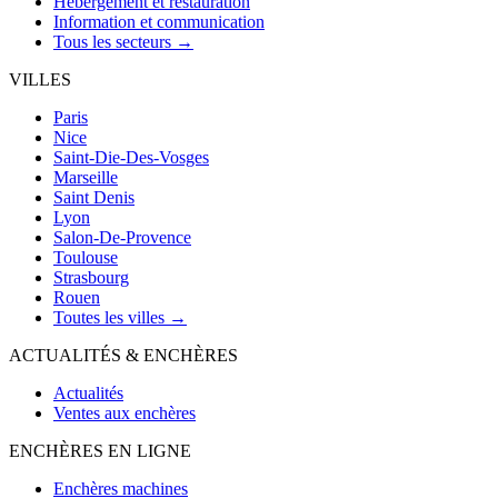
Hébergement et restauration
Information et communication
Tous les secteurs →
VILLES
Paris
Nice
Saint-Die-Des-Vosges
Marseille
Saint Denis
Lyon
Salon-De-Provence
Toulouse
Strasbourg
Rouen
Toutes les villes →
ACTUALITÉS & ENCHÈRES
Actualités
Ventes aux enchères
ENCHÈRES EN LIGNE
Enchères machines