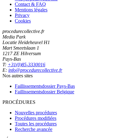
Contact & FAQ
Mentions légales
Privacy
Cookies
procedurecollective.fr
Media Park
Locatie Heideheuvel H1
Mart Smeetslaan 1
1217 ZE Hilversum
Pays-Bas
T:
+31(0)85-3330016
E:
info@procedurecollective.fr
Nos autres sites
Faillissementsdossier
Pays-Bas
Faillissementsdossier
Belgique
PROCÉDURES
Nouvelles procédures
Procédures modifiées
Toutes les procédures
Recherche avancée