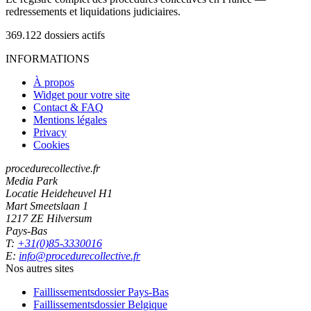
redressements et liquidations judiciaires.
369.122
dossiers actifs
INFORMATIONS
À propos
Widget pour votre site
Contact & FAQ
Mentions légales
Privacy
Cookies
procedurecollective.fr
Media Park
Locatie Heideheuvel H1
Mart Smeetslaan 1
1217 ZE Hilversum
Pays-Bas
T:
+31(0)85-3330016
E:
info@procedurecollective.fr
Nos autres sites
Faillissementsdossier
Pays-Bas
Faillissementsdossier
Belgique