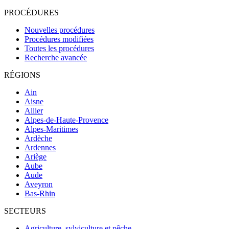
PROCÉDURES
Nouvelles procédures
Procédures modifiées
Toutes les procédures
Recherche avancée
RÉGIONS
Ain
Aisne
Allier
Alpes-de-Haute-Provence
Alpes-Maritimes
Ardèche
Ardennes
Ariège
Aube
Aude
Aveyron
Bas-Rhin
SECTEURS
Agriculture, sylviculture et pêche