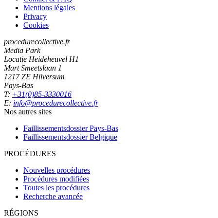
Mentions légales
Privacy
Cookies
procedurecollective.fr
Media Park
Locatie Heideheuvel H1
Mart Smeetslaan 1
1217 ZE Hilversum
Pays-Bas
T:
+31(0)85-3330016
E:
info@procedurecollective.fr
Nos autres sites
Faillissementsdossier
Pays-Bas
Faillissementsdossier
Belgique
PROCÉDURES
Nouvelles procédures
Procédures modifiées
Toutes les procédures
Recherche avancée
RÉGIONS