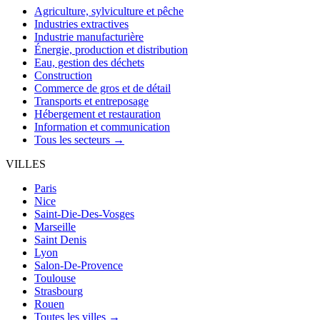
Agriculture, sylviculture et pêche
Industries extractives
Industrie manufacturière
Énergie, production et distribution
Eau, gestion des déchets
Construction
Commerce de gros et de détail
Transports et entreposage
Hébergement et restauration
Information et communication
Tous les secteurs →
VILLES
Paris
Nice
Saint-Die-Des-Vosges
Marseille
Saint Denis
Lyon
Salon-De-Provence
Toulouse
Strasbourg
Rouen
Toutes les villes →