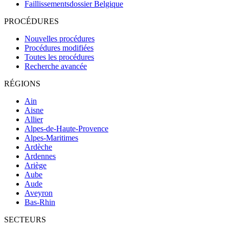
Faillissementsdossier
Belgique
PROCÉDURES
Nouvelles procédures
Procédures modifiées
Toutes les procédures
Recherche avancée
RÉGIONS
Ain
Aisne
Allier
Alpes-de-Haute-Provence
Alpes-Maritimes
Ardèche
Ardennes
Ariège
Aube
Aude
Aveyron
Bas-Rhin
SECTEURS