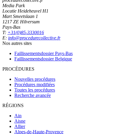
procedurecollective.fr
Media Park
Locatie Heideheuvel H1
Mart Smeetslaan 1
1217 ZE Hilversum
Pays-Bas
T:
+31(0)85-3330016
E:
info@procedurecollective.fr
Nos autres sites
Faillissementsdossier
Pays-Bas
Faillissementsdossier
Belgique
PROCÉDURES
Nouvelles procédures
Procédures modifiées
Toutes les procédures
Recherche avancée
RÉGIONS
Ain
Aisne
Allier
Alpes-de-Haute-Provence