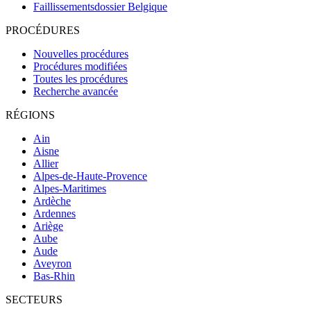
Faillissementsdossier
Belgique
PROCÉDURES
Nouvelles procédures
Procédures modifiées
Toutes les procédures
Recherche avancée
RÉGIONS
Ain
Aisne
Allier
Alpes-de-Haute-Provence
Alpes-Maritimes
Ardèche
Ardennes
Ariège
Aube
Aude
Aveyron
Bas-Rhin
SECTEURS