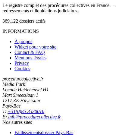
Le registre complet des procédures collectives en France —
redressements et liquidations judiciaires.
369.122
dossiers actifs
INFORMATIONS
À propos
Widget pour votre site
Contact & FAQ
Mentions légales
Privacy
Cookies
procedurecollective.fr
Media Park
Locatie Heideheuvel H1
Mart Smeetslaan 1
1217 ZE Hilversum
Pays-Bas
T:
+31(0)85-3330016
E:
info@procedurecollective.fr
Nos autres sites
Faillissementsdossier
Pays-Bas