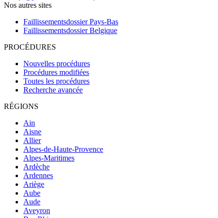
Nos autres sites
Faillissementsdossier
Pays-Bas
Faillissementsdossier
Belgique
PROCÉDURES
Nouvelles procédures
Procédures modifiées
Toutes les procédures
Recherche avancée
RÉGIONS
Ain
Aisne
Allier
Alpes-de-Haute-Provence
Alpes-Maritimes
Ardèche
Ardennes
Ariège
Aube
Aude
Aveyron