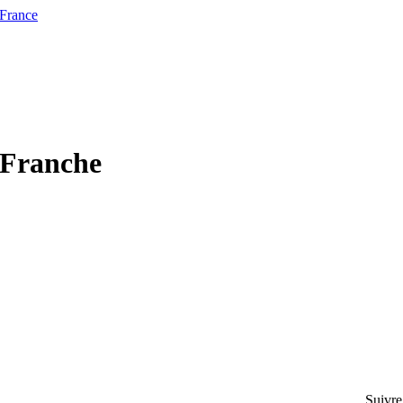
 France
e Franche
Suivre