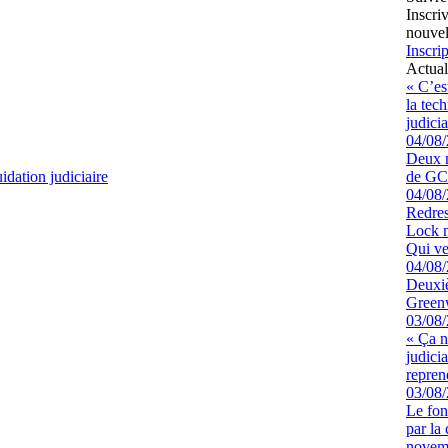
Inscri
nouvel
Inscrip
Actual
« C’es
la tec
judicia
04/08
Deux m
idation judiciaire
de GCK
04/08
Redres
Lock n
Qui ve
04/08
Deuxiè
Greenw
03/08
« Ça ne
judici
repren
03/08
Le fon
par la
novem