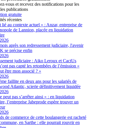
vez-vous et recevez des notifications pour les
les publications
tion gratuite
ités récentes
t lié au contexte actuel » : Anzar, entreprise de
hnopole de Lannion, placée en liquidation
ire
/2026
ois après son redressement judiciaire, l'avenir
 se précise enfin
/2026
sement judiciaire : Aiko Leroux et CactUs
’ont pas capté les retombées de l’émission «
ut être mon associé ? »
/2026
me faillite en deux ans pour les salariés de
ood Atlantic, scierie définitivement liquidée
/2026
 peut pas s’arrêter ainsi » : en liquidation
aire, l’entreprise Jabeprode espère trouver un
eur
/2026
ds de commerce de cette boulangerie est racheté
 commune, en Sarthe : elle pourrait rouvrir en
bre