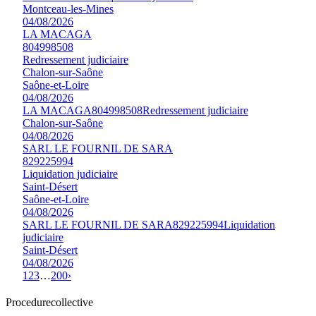
Montceau-les-Mines
04/08/2026
LA MACAGA
804998508
Redressement judiciaire
Chalon-sur-Saône
Saône-et-Loire
04/08/2026
LA MACAGA
804998508
Redressement judiciaire
Chalon-sur-Saône
04/08/2026
SARL LE FOURNIL DE SARA
829225994
Liquidation judiciaire
Saint-Désert
Saône-et-Loire
04/08/2026
SARL LE FOURNIL DE SARA
829225994
Liquidation
judiciaire
Saint-Désert
04/08/2026
1
2
3
…
200
›
Procedure
collective