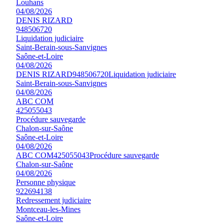
Louhans
04/08/2026
DENIS RIZARD
948506720
Liquidation judiciaire
Saint-Berain-sous-Sanvignes
Saône-et-Loire
04/08/2026
DENIS RIZARD
948506720
Liquidation judiciaire
Saint-Berain-sous-Sanvignes
04/08/2026
ABC COM
425055043
Procédure sauvegarde
Chalon-sur-Saône
Saône-et-Loire
04/08/2026
ABC COM
425055043
Procédure sauvegarde
Chalon-sur-Saône
04/08/2026
Personne physique
922694138
Redressement judiciaire
Montceau-les-Mines
Saône-et-Loire