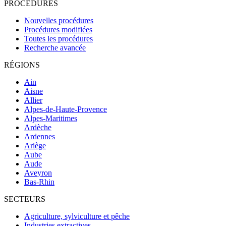
PROCÉDURES
Nouvelles procédures
Procédures modifiées
Toutes les procédures
Recherche avancée
RÉGIONS
Ain
Aisne
Allier
Alpes-de-Haute-Provence
Alpes-Maritimes
Ardèche
Ardennes
Ariège
Aube
Aude
Aveyron
Bas-Rhin
SECTEURS
Agriculture, sylviculture et pêche
Industries extractives