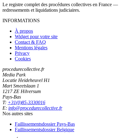
Le registre complet des procédures collectives en France —
redressements et liquidations judiciaires.
INFORMATIONS
À propos
Widget pour votre site
Contact & FAQ
Mentions légales
Privacy
Cookies
procedurecollective.fr
Media Park
Locatie Heideheuvel H1
Mart Smeetslaan 1
1217 ZE Hilversum
Pays-Bas
T:
+31(0)85-3330016
E:
info@procedurecollective.fr
Nos autres sites
Faillissementsdossier
Pays-Bas
Faillissementsdossier
Belgique