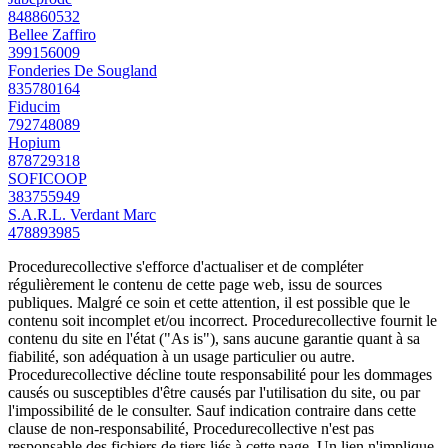
848860532
Bellee Zaffiro
399156009
Fonderies De Sougland
835780164
Fiducim
792748089
Hopium
878729318
SOFICOOP
383755949
S.A.R.L. Verdant Marc
478893985
Procedurecollective s'efforce d'actualiser et de compléter
régulièrement le contenu de cette page web, issu de sources
publiques. Malgré ce soin et cette attention, il est possible que le
contenu soit incomplet et/ou incorrect. Procedurecollective fournit le
contenu du site en l'état ("As is"), sans aucune garantie quant à sa
fiabilité, son adéquation à un usage particulier ou autre.
Procedurecollective décline toute responsabilité pour les dommages
causés ou susceptibles d'être causés par l'utilisation du site, ou par
l'impossibilité de le consulter. Sauf indication contraire dans cette
clause de non-responsabilité, Procedurecollective n'est pas
responsable des fichiers de tiers liés à cette page. Un lien n'implique