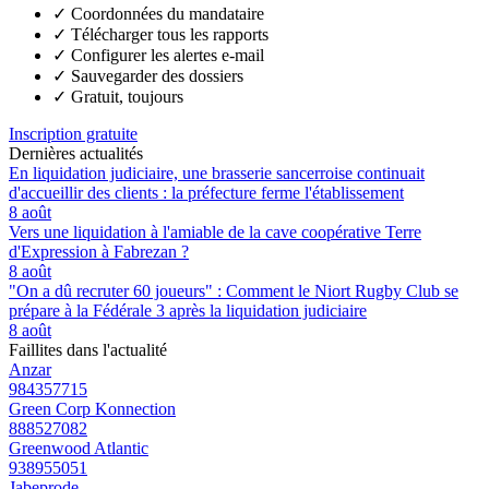
✓
Coordonnées du mandataire
✓
Télécharger tous les rapports
✓
Configurer les alertes e-mail
✓
Sauvegarder des dossiers
✓
Gratuit, toujours
Inscription gratuite
Dernières actualités
En liquidation judiciaire, une brasserie sancerroise continuait
d'accueillir des clients : la préfecture ferme l'établissement
8 août
Vers une liquidation à l'amiable de la cave coopérative Terre
d'Expression à Fabrezan ?
8 août
"On a dû recruter 60 joueurs" : Comment le Niort Rugby Club se
prépare à la Fédérale 3 après la liquidation judiciaire
8 août
Faillites dans l'actualité
Anzar
984357715
Green Corp Konnection
888527082
Greenwood Atlantic
938955051
Jabeprode