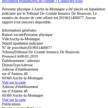
Inscription gratuite
Déjà un compte ? Connectez-vous
Personne physique à Auchy-la-Montagne a été placée en liquidation
judiciaire par le Tribunal De Grande Instance De Beauvais. Le
numéro de dossier de cette affaire est 2019011400077. Aucun
rapport n'est (encore) disponible.
Informations générales
Raison sociale
Personne physique
Ville
Auchy-la-Montagne
Statut
Liquidation judiciaire
N° de procédure
2019011400077
Tribunal
Tribunal De Grande Instance De Beauvais
Prononcé le
08-01-2019
Établissements / adresses
Depuis
Type
Adresse
Adresse d'établissement
rue d’Amiens 48
60360 Auchy-la-Montagne
Voir sur la carte
Adresse d'établissement
rue d’Amiens 48
60360 Auchy-la-Montagne
Voir sur la carte
Publications