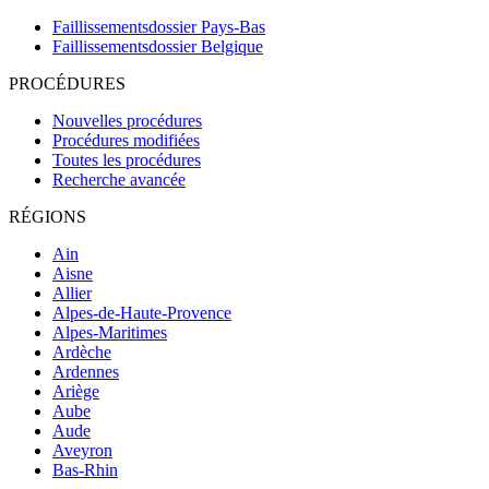
Faillissementsdossier
Pays-Bas
Faillissementsdossier
Belgique
PROCÉDURES
Nouvelles procédures
Procédures modifiées
Toutes les procédures
Recherche avancée
RÉGIONS
Ain
Aisne
Allier
Alpes-de-Haute-Provence
Alpes-Maritimes
Ardèche
Ardennes
Ariège
Aube
Aude
Aveyron
Bas-Rhin