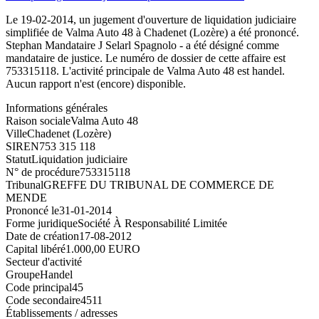
Le 19-02-2014, un jugement d'ouverture de liquidation judiciaire
simplifiée de Valma Auto 48 à Chadenet (Lozère) a été prononcé.
Stephan Mandataire J Selarl Spagnolo - a été désigné comme
mandataire de justice. Le numéro de dossier de cette affaire est
753315118. L'activité principale de Valma Auto 48 est handel.
Aucun rapport n'est (encore) disponible.
Informations générales
Raison sociale
Valma Auto 48
Ville
Chadenet (Lozère)
SIREN
753 315 118
Statut
Liquidation judiciaire
N° de procédure
753315118
Tribunal
GREFFE DU TRIBUNAL DE COMMERCE DE
MENDE
Prononcé le
31-01-2014
Forme juridique
Société À Responsabilité Limitée
Date de création
17-08-2012
Capital libéré
1.000,00 EURO
Secteur d'activité
Groupe
Handel
Code principal
45
Code secondaire
4511
Établissements / adresses