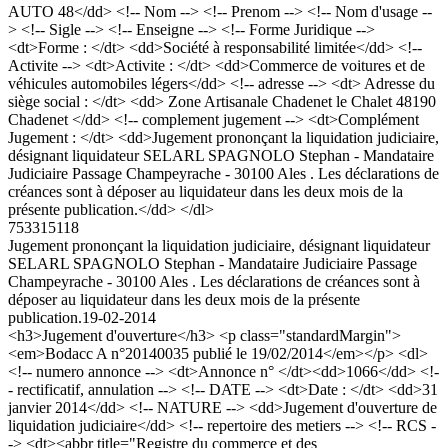
AUTO 48</dd> <!-- Nom --> <!-- Prenom --> <!-- Nom d'usage --
> <!-- Sigle --> <!-- Enseigne --> <!-- Forme Juridique -->
<dt>Forme : </dt> <dd>Société à responsabilité limitée</dd> <!--
Activite --> <dt>Activite : </dt> <dd>Commerce de voitures et de
véhicules automobiles légers</dd> <!-- adresse --> <dt> Adresse du
siège social : </dt> <dd> Zone Artisanale Chadenet le Chalet 48190
Chadenet </dd> <!-- complement jugement --> <dt>Complément
Jugement : </dt> <dd>Jugement prononçant la liquidation judiciaire,
désignant liquidateur SELARL SPAGNOLO Stephan - Mandataire
Judiciaire Passage Champeyrache - 30100 Ales . Les déclarations de
créances sont à déposer au liquidateur dans les deux mois de la
présente publication.</dd> </dl>
753315118
Jugement prononçant la liquidation judiciaire, désignant liquidateur
SELARL SPAGNOLO Stephan - Mandataire Judiciaire Passage
Champeyrache - 30100 Ales . Les déclarations de créances sont à
déposer au liquidateur dans les deux mois de la présente
publication.
19-02-2014
<h3>Jugement d'ouverture</h3> <p class="standardMargin">
<em>Bodacc A n°20140035 publié le 19/02/2014</em></p> <dl>
<!-- numero annonce --> <dt>Annonce n° </dt><dd>1066</dd> <!-
- rectificatif, annulation --> <!-- DATE --> <dt>Date : </dt> <dd>31
janvier 2014</dd> <!-- NATURE --> <dd>Jugement d'ouverture de
liquidation judiciaire</dd> <!-- repertoire des metiers --> <!-- RCS -
-> <dt><abbr title="Registre du commerce et des