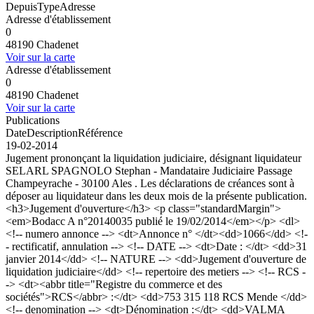
Depuis
Type
Adresse
Adresse d'établissement
0
48190 Chadenet
Voir sur la carte
Adresse d'établissement
0
48190 Chadenet
Voir sur la carte
Publications
Date
Description
Référence
19-02-2014
Jugement prononçant la liquidation judiciaire, désignant liquidateur
SELARL SPAGNOLO Stephan - Mandataire Judiciaire Passage
Champeyrache - 30100 Ales . Les déclarations de créances sont à
déposer au liquidateur dans les deux mois de la présente publication.
<h3>Jugement d'ouverture</h3> <p class="standardMargin">
<em>Bodacc A n°20140035 publié le 19/02/2014</em></p> <dl>
<!-- numero annonce --> <dt>Annonce n° </dt><dd>1066</dd> <!-
- rectificatif, annulation --> <!-- DATE --> <dt>Date : </dt> <dd>31
janvier 2014</dd> <!-- NATURE --> <dd>Jugement d'ouverture de
liquidation judiciaire</dd> <!-- repertoire des metiers --> <!-- RCS -
-> <dt><abbr title="Registre du commerce et des
sociétés">RCS</abbr> :</dt> <dd>753 315 118 RCS Mende </dd>
<!-- denomination --> <dt>Dénomination :</dt> <dd>VALMA