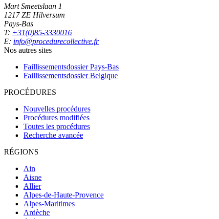
Mart Smeetslaan 1
1217 ZE Hilversum
Pays-Bas
T:
+31(0)85-3330016
E:
info@procedurecollective.fr
Nos autres sites
Faillissementsdossier
Pays-Bas
Faillissementsdossier
Belgique
PROCÉDURES
Nouvelles procédures
Procédures modifiées
Toutes les procédures
Recherche avancée
RÉGIONS
Ain
Aisne
Allier
Alpes-de-Haute-Provence
Alpes-Maritimes
Ardèche