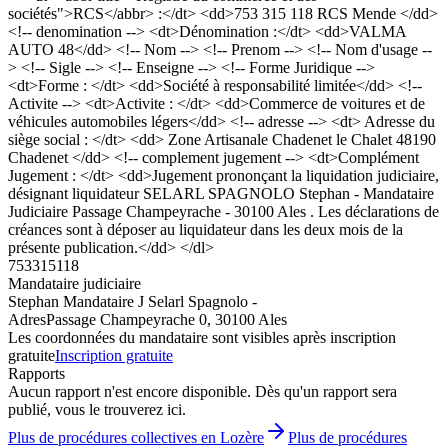
sociétés">RCS</abbr> :</dt> <dd>753 315 118 RCS Mende </dd>
<!-- denomination --> <dt>Dénomination :</dt> <dd>VALMA
AUTO 48</dd> <!-- Nom --> <!-- Prenom --> <!-- Nom d'usage --
> <!-- Sigle --> <!-- Enseigne --> <!-- Forme Juridique -->
<dt>Forme : </dt> <dd>Société à responsabilité limitée</dd> <!--
Activite --> <dt>Activite : </dt> <dd>Commerce de voitures et de
véhicules automobiles légers</dd> <!-- adresse --> <dt> Adresse du
siège social : </dt> <dd> Zone Artisanale Chadenet le Chalet 48190
Chadenet </dd> <!-- complement jugement --> <dt>Complément
Jugement : </dt> <dd>Jugement prononçant la liquidation judiciaire,
désignant liquidateur SELARL SPAGNOLO Stephan - Mandataire
Judiciaire Passage Champeyrache - 30100 Ales . Les déclarations de
créances sont à déposer au liquidateur dans les deux mois de la
présente publication.</dd> </dl>
753315118
Mandataire judiciaire
Stephan Mandataire J Selarl Spagnolo -
Adres
Passage Champeyrache 0, 30100 Ales
Les coordonnées du mandataire sont visibles après inscription
gratuite
Inscription gratuite
Rapports
Aucun rapport n'est encore disponible. Dès qu'un rapport sera
publié, vous le trouverez ici.
Plus de procédures collectives en Lozère
Plus de procédures