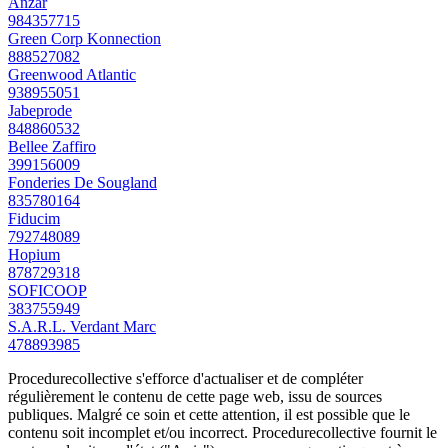
Anzar
984357715
Green Corp Konnection
888527082
Greenwood Atlantic
938955051
Jabeprode
848860532
Bellee Zaffiro
399156009
Fonderies De Sougland
835780164
Fiducim
792748089
Hopium
878729318
SOFICOOP
383755949
S.A.R.L. Verdant Marc
478893985
Procedurecollective s'efforce d'actualiser et de compléter
régulièrement le contenu de cette page web, issu de sources
publiques. Malgré ce soin et cette attention, il est possible que le
contenu soit incomplet et/ou incorrect. Procedurecollective fournit le