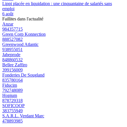
Lippi placée en liquidation : une cinquantaine de salariés sans
emploi
6 août
Faillites dans l'actualité
Anzar
984357715
Green Corp Konnection
888527082
Greenwood Atlantic
938955051
Jabeprode
848860532
Bellee Zaffiro
399156009
Fonderies De Sougland
835780164
Fiducim
792748089
Hopium
878729318
SOFICOOP
383755949
S.A.R.L. Verdant Marc
478893985