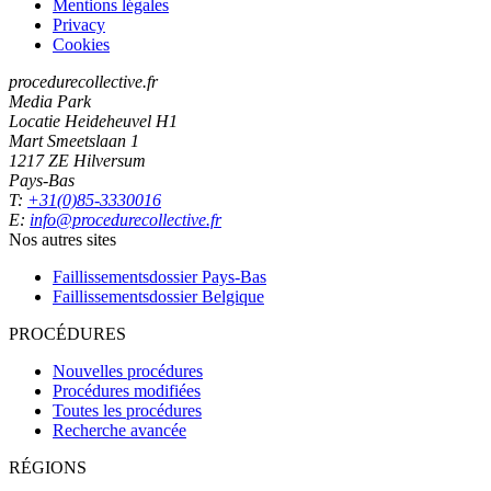
Mentions légales
Privacy
Cookies
procedurecollective.fr
Media Park
Locatie Heideheuvel H1
Mart Smeetslaan 1
1217 ZE Hilversum
Pays-Bas
T:
+31(0)85-3330016
E:
info@procedurecollective.fr
Nos autres sites
Faillissementsdossier
Pays-Bas
Faillissementsdossier
Belgique
PROCÉDURES
Nouvelles procédures
Procédures modifiées
Toutes les procédures
Recherche avancée
RÉGIONS