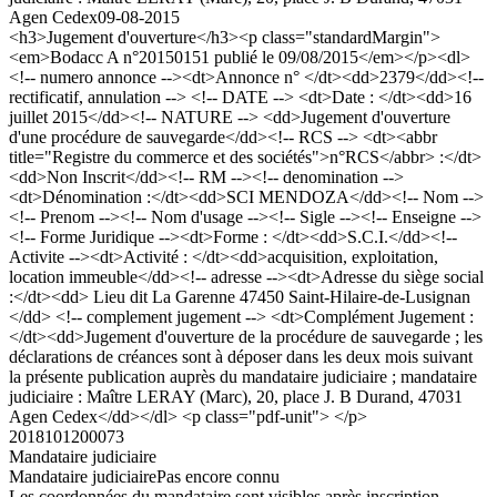
Agen Cedex
09-08-2015
<h3>Jugement d'ouverture</h3><p class="standardMargin">
<em>Bodacc A n°20150151 publié le 09/08/2015</em></p><dl>
<!-- numero annonce --><dt>Annonce n° </dt><dd>2379</dd><!--
rectificatif, annulation --> <!-- DATE --> <dt>Date : </dt><dd>16
juillet 2015</dd><!-- NATURE --> <dd>Jugement d'ouverture
d'une procédure de sauvegarde</dd><!-- RCS --> <dt><abbr
title="Registre du commerce et des sociétés">n°RCS</abbr> :</dt>
<dd>Non Inscrit</dd><!-- RM --><!-- denomination -->
<dt>Dénomination :</dt><dd>SCI MENDOZA</dd><!-- Nom -->
<!-- Prenom --><!-- Nom d'usage --><!-- Sigle --><!-- Enseigne -->
<!-- Forme Juridique --><dt>Forme : </dt><dd>S.C.I.</dd><!--
Activite --><dt>Activité : </dt><dd>acquisition, exploitation,
location immeuble</dd><!-- adresse --><dt>Adresse du siège social
:</dt><dd> Lieu dit La Garenne 47450 Saint-Hilaire-de-Lusignan
</dd> <!-- complement jugement --> <dt>Complément Jugement :
</dt><dd>Jugement d'ouverture de la procédure de sauvegarde ; les
déclarations de créances sont à déposer dans les deux mois suivant
la présente publication auprès du mandataire judiciaire ; mandataire
judiciaire : Maître LERAY (Marc), 20, place J. B Durand, 47031
Agen Cedex</dd></dl> <p class="pdf-unit"> </p>
2018101200073
Mandataire judiciaire
Mandataire judiciaire
Pas encore connu
Les coordonnées du mandataire sont visibles après inscription