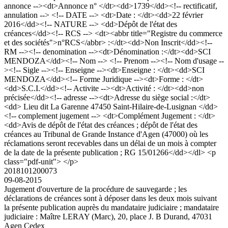
annonce --><dt>Annonce n° </dt><dd>1739</dd><!-- rectificatif,
annulation --> <!-- DATE --> <dt>Date : </dt><dd>22 février
2016</dd><!-- NATURE --> <dd>Dépôt de l'état des
créances</dd><!-- RCS --> <dt><abbr title="Registre du commerce
et des sociétés">n°RCS</abbr> :</dt><dd>Non Inscrit</dd><!--
RM --><!-- denomination --><dt>Dénomination :</dt><dd>SCI
MENDOZA</dd><!-- Nom --> <!-- Prenom --><!-- Nom d'usage --
><!-- Sigle --><!-- Enseigne --><dt>Enseigne : </dt><dd>SCI
MENDOZA</dd><!-- Forme Juridique --><dt>Forme : </dt>
<dd>S.C.I.</dd><!-- Activite --><dt>Activité : </dt><dd>non
précisée</dd><!-- adresse --><dt>Adresse du siège social :</dt>
<dd> Lieu dit La Garenne 47450 Saint-Hilaire-de-Lusignan </dd>
<!-- complement jugement --> <dt>Complément Jugement : </dt>
<dd>Avis de dépôt de l'état des créances ; dépôt de l'état des
créances au Tribunal de Grande Instance d'Agen (47000) où les
réclamations seront recevables dans un délai de un mois à compter
de la date de la présente publication ; RG 15/01266</dd></dl> <p
class="pdf-unit"> </p>
2018101200073
09-08-2015
Jugement d'ouverture de la procédure de sauvegarde ; les
déclarations de créances sont à déposer dans les deux mois suivant
la présente publication auprès du mandataire judiciaire ; mandataire
judiciaire : Maître LERAY (Marc), 20, place J. B Durand, 47031
Agen Cedex