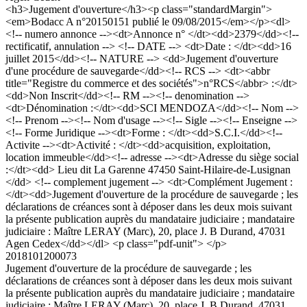
<h3>Jugement d'ouverture</h3><p class="standardMargin">
<em>Bodacc A n°20150151 publié le 09/08/2015</em></p><dl>
<!-- numero annonce --><dt>Annonce n° </dt><dd>2379</dd><!--
rectificatif, annulation --> <!-- DATE --> <dt>Date : </dt><dd>16
juillet 2015</dd><!-- NATURE --> <dd>Jugement d'ouverture
d'une procédure de sauvegarde</dd><!-- RCS --> <dt><abbr
title="Registre du commerce et des sociétés">n°RCS</abbr> :</dt>
<dd>Non Inscrit</dd><!-- RM --><!-- denomination -->
<dt>Dénomination :</dt><dd>SCI MENDOZA</dd><!-- Nom -->
<!-- Prenom --><!-- Nom d'usage --><!-- Sigle --><!-- Enseigne -->
<!-- Forme Juridique --><dt>Forme : </dt><dd>S.C.I.</dd><!--
Activite --><dt>Activité : </dt><dd>acquisition, exploitation,
location immeuble</dd><!-- adresse --><dt>Adresse du siège social
:</dt><dd> Lieu dit La Garenne 47450 Saint-Hilaire-de-Lusignan
</dd> <!-- complement jugement --> <dt>Complément Jugement :
</dt><dd>Jugement d'ouverture de la procédure de sauvegarde ; les
déclarations de créances sont à déposer dans les deux mois suivant
la présente publication auprès du mandataire judiciaire ; mandataire
judiciaire : Maître LERAY (Marc), 20, place J. B Durand, 47031
Agen Cedex</dd></dl> <p class="pdf-unit"> </p>
2018101200073
Jugement d'ouverture de la procédure de sauvegarde ; les
déclarations de créances sont à déposer dans les deux mois suivant
la présente publication auprès du mandataire judiciaire ; mandataire
judiciaire : Maître LERAY (Marc), 20, place J. B Durand, 47031