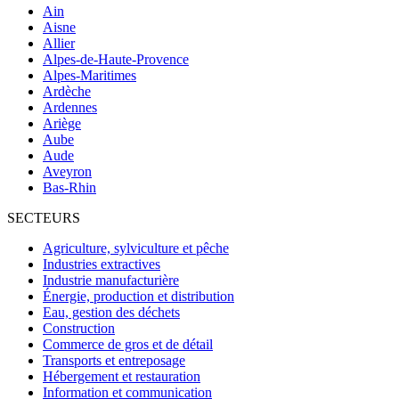
Ain
Aisne
Allier
Alpes-de-Haute-Provence
Alpes-Maritimes
Ardèche
Ardennes
Ariège
Aube
Aude
Aveyron
Bas-Rhin
SECTEURS
Agriculture, sylviculture et pêche
Industries extractives
Industrie manufacturière
Énergie, production et distribution
Eau, gestion des déchets
Construction
Commerce de gros et de détail
Transports et entreposage
Hébergement et restauration
Information et communication