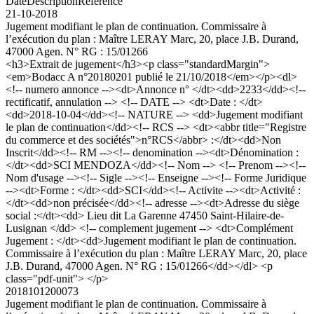
Date
Description
Référence
21-10-2018
Jugement modifiant le plan de continuation. Commissaire à
l’exécution du plan : Maître LERAY Marc, 20, place J.B. Durand,
47000 Agen. N° RG : 15/01266
<h3>Extrait de jugement</h3><p class="standardMargin">
<em>Bodacc A n°20180201 publié le 21/10/2018</em></p><dl>
<!-- numero annonce --><dt>Annonce n° </dt><dd>2233</dd><!--
rectificatif, annulation --> <!-- DATE --> <dt>Date : </dt>
<dd>2018-10-04</dd><!-- NATURE --> <dd>Jugement modifiant
le plan de continuation</dd><!-- RCS --> <dt><abbr title="Registre
du commerce et des sociétés">n°RCS</abbr> :</dt><dd>Non
Inscrit</dd><!-- RM --><!-- denomination --><dt>Dénomination :
</dt><dd>SCI MENDOZA</dd><!-- Nom --> <!-- Prenom --><!--
Nom d'usage --><!-- Sigle --><!-- Enseigne --><!-- Forme Juridique
--><dt>Forme : </dt><dd>SCI</dd><!-- Activite --><dt>Activité :
</dt><dd>non précisée</dd><!-- adresse --><dt>Adresse du siège
social :</dt><dd> Lieu dit La Garenne 47450 Saint-Hilaire-de-
Lusignan </dd> <!-- complement jugement --> <dt>Complément
Jugement : </dt><dd>Jugement modifiant le plan de continuation.
Commissaire à l’exécution du plan : Maître LERAY Marc, 20, place
J.B. Durand, 47000 Agen. N° RG : 15/01266</dd></dl> <p
class="pdf-unit"> </p>
2018101200073
Jugement modifiant le plan de continuation. Commissaire à