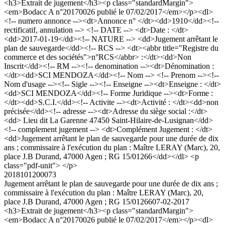
<h3>Extrait de jugement</h3><p class="standardMargin">
<em>Bodacc A n°20170026 publié le 07/02/2017</em></p><dl>
<!-- numero annonce --><dt>Annonce n° </dt><dd>1910</dd><!--
rectificatif, annulation --> <!-- DATE --> <dt>Date : </dt>
<dd>2017-01-19</dd><!-- NATURE --> <dd>Jugement arrêtant le
plan de sauvegarde</dd><!-- RCS --> <dt><abbr title="Registre du
commerce et des sociétés">n°RCS</abbr> :</dt><dd>Non
Inscrit</dd><!-- RM --><!-- denomination --><dt>Dénomination :
</dt><dd>SCI MENDOZA</dd><!-- Nom --> <!-- Prenom --><!--
Nom d'usage --><!-- Sigle --><!-- Enseigne --><dt>Enseigne : </dt>
<dd>SCI MENDOZA</dd><!-- Forme Juridique --><dt>Forme :
</dt><dd>S.C.I.</dd><!-- Activite --><dt>Activité : </dt><dd>non
précisée</dd><!-- adresse --><dt>Adresse du siège social :</dt>
<dd> Lieu dit La Garenne 47450 Saint-Hilaire-de-Lusignan</dd>
<!-- complement jugement --> <dt>Complément Jugement : </dt>
<dd>Jugement arrêtant le plan de sauvegarde pour une durée de dix
ans ; commissaire à l'exécution du plan : Maître LERAY (Marc), 20,
place J.B Durand, 47000 Agen ; RG 15/01266</dd></dl> <p
class="pdf-unit"> </p>
2018101200073
Jugement arrêtant le plan de sauvegarde pour une durée de dix ans ;
commissaire à l'exécution du plan : Maître LERAY (Marc), 20,
place J.B Durand, 47000 Agen ; RG 15/01266
07-02-2017
<h3>Extrait de jugement</h3><p class="standardMargin">
<em>Bodacc A n°20170026 publié le 07/02/2017</em></p><dl>