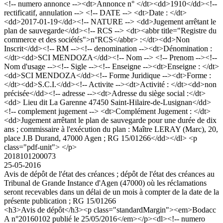
<!-- numero annonce --><dt>Annonce n° </dt><dd>1910</dd><!--
rectificatif, annulation --> <!-- DATE --> <dt>Date : </dt>
<dd>2017-01-19</dd><!-- NATURE --> <dd>Jugement arrêtant le
plan de sauvegarde</dd><!-- RCS --> <dt><abbr title="Registre du
commerce et des sociétés">n°RCS</abbr> :</dt><dd>Non
Inscrit</dd><!-- RM --><!-- denomination --><dt>Dénomination :
</dt><dd>SCI MENDOZA</dd><!-- Nom --> <!-- Prenom --><!--
Nom d'usage --><!-- Sigle --><!-- Enseigne --><dt>Enseigne : </dt>
<dd>SCI MENDOZA</dd><!-- Forme Juridique --><dt>Forme :
</dt><dd>S.C.I.</dd><!-- Activite --><dt>Activité : </dt><dd>non
précisée</dd><!-- adresse --><dt>Adresse du siège social :</dt>
<dd> Lieu dit La Garenne 47450 Saint-Hilaire-de-Lusignan</dd>
<!-- complement jugement --> <dt>Complément Jugement : </dt>
<dd>Jugement arrêtant le plan de sauvegarde pour une durée de dix
ans ; commissaire à l'exécution du plan : Maître LERAY (Marc), 20,
place J.B Durand, 47000 Agen ; RG 15/01266</dd></dl> <p
class="pdf-unit"> </p>
2018101200073
25-05-2016
Avis de dépôt de l'état des créances ; dépôt de l'état des créances au
Tribunal de Grande Instance d'Agen (47000) où les réclamations
seront recevables dans un délai de un mois à compter de la date de la
présente publication ; RG 15/01266
<h3>Avis de dépôt</h3><p class="standardMargin"><em>Bodacc
A n°20160102 publié le 25/05/2016</em></p><dl><!-- numero