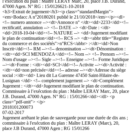
l’exécution du plan : Maître LERAY Marc, 20, place J.B. Durand,
47000 Agen. N° RG : 15/01266
21-10-2018
<h3>Extrait de jugement</h3><p class="standardMargin">
<em>Bodacc A n°20180201 publié le 21/10/2018</em></p><dl>
<!-- numero annonce --><dt>Annonce n° </dt><dd>2233</dd><!--
rectificatif, annulation --> <!-- DATE --> <dt>Date : </dt>
<dd>2018-10-04</dd><!-- NATURE --> <dd>Jugement modifiant
le plan de continuation</dd><!-- RCS --> <dt><abbr title="Registre
du commerce et des sociétés">n°RCS</abbr> :</dt><dd>Non
Inscrit</dd><!-- RM --><!-- denomination --><dt>Dénomination :
</dt><dd>SCI MENDOZA</dd><!-- Nom --> <!-- Prenom --><!--
Nom d'usage --><!-- Sigle --><!-- Enseigne --><!-- Forme Juridique
--><dt>Forme : </dt><dd>SCI</dd><!-- Activite --><dt>Activité :
</dt><dd>non précisée</dd><!-- adresse --><dt>Adresse du siège
social :</dt><dd> Lieu dit La Garenne 47450 Saint-Hilaire-de-
Lusignan </dd> <!-- complement jugement --> <dt>Complément
Jugement : </dt><dd>Jugement modifiant le plan de continuation.
Commissaire à l’exécution du plan : Maître LERAY Marc, 20, place
J.B. Durand, 47000 Agen. N° RG : 15/01266</dd></dl> <p
class="pdf-unit"> </p>
2018101200073
07-02-2017
Jugement arrêtant le plan de sauvegarde pour une durée de dix ans ;
commissaire à l'exécution du plan : Maître LERAY (Marc), 20,
place J.B Durand, 47000 Agen ; RG 15/01266