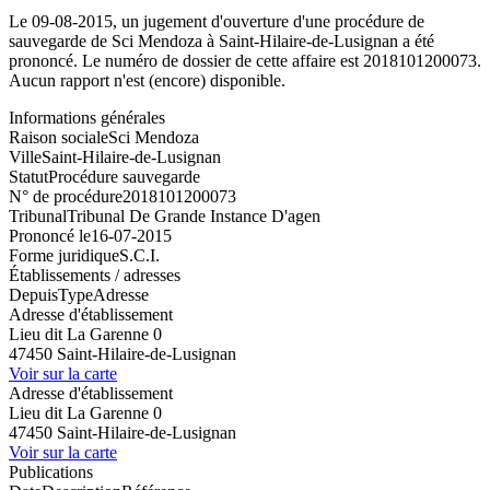
Le 09-08-2015, un jugement d'ouverture d'une procédure de
sauvegarde de Sci Mendoza à Saint-Hilaire-de-Lusignan a été
prononcé. Le numéro de dossier de cette affaire est 2018101200073.
Aucun rapport n'est (encore) disponible.
Informations générales
Raison sociale
Sci Mendoza
Ville
Saint-Hilaire-de-Lusignan
Statut
Procédure sauvegarde
N° de procédure
2018101200073
Tribunal
Tribunal De Grande Instance D'agen
Prononcé le
16-07-2015
Forme juridique
S.C.I.
Établissements / adresses
Depuis
Type
Adresse
Adresse d'établissement
Lieu dit La Garenne 0
47450 Saint-Hilaire-de-Lusignan
Voir sur la carte
Adresse d'établissement
Lieu dit La Garenne 0
47450 Saint-Hilaire-de-Lusignan
Voir sur la carte
Publications