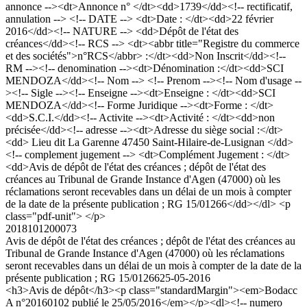
annonce --><dt>Annonce n° </dt><dd>1739</dd><!-- rectificatif,
annulation --> <!-- DATE --> <dt>Date : </dt><dd>22 février
2016</dd><!-- NATURE --> <dd>Dépôt de l'état des
créances</dd><!-- RCS --> <dt><abbr title="Registre du commerce
et des sociétés">n°RCS</abbr> :</dt><dd>Non Inscrit</dd><!--
RM --><!-- denomination --><dt>Dénomination :</dt><dd>SCI
MENDOZA</dd><!-- Nom --> <!-- Prenom --><!-- Nom d'usage --
><!-- Sigle --><!-- Enseigne --><dt>Enseigne : </dt><dd>SCI
MENDOZA</dd><!-- Forme Juridique --><dt>Forme : </dt>
<dd>S.C.I.</dd><!-- Activite --><dt>Activité : </dt><dd>non
précisée</dd><!-- adresse --><dt>Adresse du siège social :</dt>
<dd> Lieu dit La Garenne 47450 Saint-Hilaire-de-Lusignan </dd>
<!-- complement jugement --> <dt>Complément Jugement : </dt>
<dd>Avis de dépôt de l'état des créances ; dépôt de l'état des
créances au Tribunal de Grande Instance d'Agen (47000) où les
réclamations seront recevables dans un délai de un mois à compter
de la date de la présente publication ; RG 15/01266</dd></dl> <p
class="pdf-unit"> </p>
2018101200073
Avis de dépôt de l'état des créances ; dépôt de l'état des créances au
Tribunal de Grande Instance d'Agen (47000) où les réclamations
seront recevables dans un délai de un mois à compter de la date de la
présente publication ; RG 15/01266
25-05-2016
<h3>Avis de dépôt</h3><p class="standardMargin"><em>Bodacc
A n°20160102 publié le 25/05/2016</em></p><dl><!-- numero