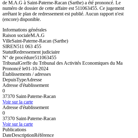
de M.A.G à Saint-Paterne-Racan (Sarthe) a été prononcé. Le
numéro de dossier de cette affaire est 511063455. Ce jugement
arrêtant le plan de redressement est publié. Aucun rapport n'est
(encore) disponible.
Informations générales
Raison sociale
M.A.G
Ville
Saint-Paterne-Racan (Sarthe)
SIREN
511 063 455
Statut
Redressement judiciaire
N° de procédure
511063455
Tribunal
Greffe du Tribunal des Activités Economiques du Ma
Prononcé le
01-10-2024
Établissements / adresses
Depuis
Type
Adresse
Adresse d'établissement
0
37370 Saint-Paterne-Racan
Voir sur la carte
Adresse d'établissement
0
37370 Saint-Paterne-Racan
Voir sur la carte
Publications
Date
Description
Référence