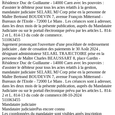
Résidence Duc de Guillaume - 14000 Caen avec les pouvoirs :
d'assister le débiteur pour tous les actes relatifs à la gestion,
mandataire judiciaire SELARL MJ Corp prise en la personne de
Maître Bertrand BOUDEVIN 7, avenue François Mitterrand -
Bureaux de l'Etoile - 72000 Le Mans . Les créances sont à adresser,
dans les deux mois de la présente publication, auprès du Mandataire
Judiciaire ou sur le portail électronique prévu par les articles L. 814-
2 et L. 814-13 du code de commerce.
511063455
Jugement prononçant l'ouverture d'une procédure de redressement
judiciaire , date de cessation des paiements le 30 Août 2024 ,
désignant administrateur SELARL TRAJECTOIRE prise en la
personne de Maître Charles BEAUSSART 8, place Gardin -
Résidence Duc de Guillaume - 14000 Caen avec les pouvoirs :
d'assister le débiteur pour tous les actes relatifs à la gestion,
mandataire judiciaire SELARL MJ Corp prise en la personne de
Maître Bertrand BOUDEVIN 7, avenue François Mitterrand -
Bureaux de l'Etoile - 72000 Le Mans . Les créances sont à adresser,
dans les deux mois de la présente publication, auprès du Mandataire
Judiciaire ou sur le portail électronique prévu par les articles L. 814-
2 et L. 814-13 du code de commerce.
08-10-2024
511063455
Mandataire judiciaire
Mandataire judiciaire
Pas encore connu
Les coordonnées du mandataire sont visibles après inscription