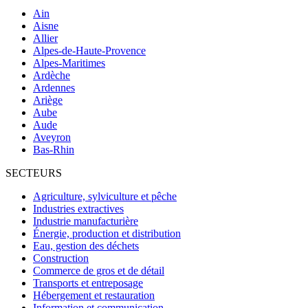
Ain
Aisne
Allier
Alpes-de-Haute-Provence
Alpes-Maritimes
Ardèche
Ardennes
Ariège
Aube
Aude
Aveyron
Bas-Rhin
SECTEURS
Agriculture, sylviculture et pêche
Industries extractives
Industrie manufacturière
Énergie, production et distribution
Eau, gestion des déchets
Construction
Commerce de gros et de détail
Transports et entreposage
Hébergement et restauration
Information et communication