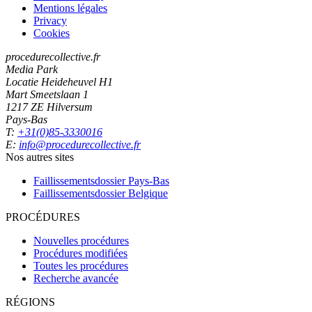
Mentions légales
Privacy
Cookies
procedurecollective.fr
Media Park
Locatie Heideheuvel H1
Mart Smeetslaan 1
1217 ZE Hilversum
Pays-Bas
T:
+31(0)85-3330016
E:
info@procedurecollective.fr
Nos autres sites
Faillissementsdossier
Pays-Bas
Faillissementsdossier
Belgique
PROCÉDURES
Nouvelles procédures
Procédures modifiées
Toutes les procédures
Recherche avancée
RÉGIONS