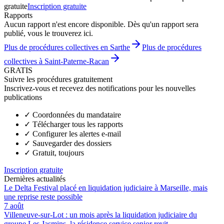
gratuite
Inscription gratuite
Rapports
Aucun rapport n'est encore disponible. Dès qu'un rapport sera
publié, vous le trouverez ici.
Plus de procédures collectives en Sarthe
Plus de procédures
collectives à Saint-Paterne-Racan
GRATIS
Suivre les procédures gratuitement
Inscrivez-vous et recevez des notifications pour les nouvelles
publications
✓
Coordonnées du mandataire
✓
Télécharger tous les rapports
✓
Configurer les alertes e-mail
✓
Sauvegarder des dossiers
✓
Gratuit, toujours
Inscription gratuite
Dernières actualités
Le Delta Festival placé en liquidation judiciaire à Marseille, mais
une reprise reste possible
7 août
Villeneuve-sur-Lot : un mois après la liquidation judiciaire du
groupe Les Jasmins, la résidence service senior revit