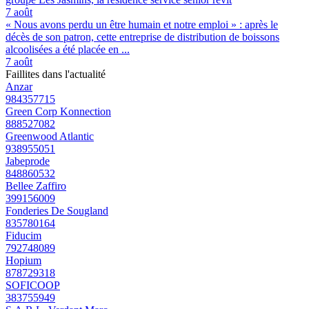
7 août
« Nous avons perdu un être humain et notre emploi » : après le
décès de son patron, cette entreprise de distribution de boissons
alcoolisées a été placée en ...
7 août
Faillites dans l'actualité
Anzar
984357715
Green Corp Konnection
888527082
Greenwood Atlantic
938955051
Jabeprode
848860532
Bellee Zaffiro
399156009
Fonderies De Sougland
835780164
Fiducim
792748089
Hopium
878729318
SOFICOOP
383755949