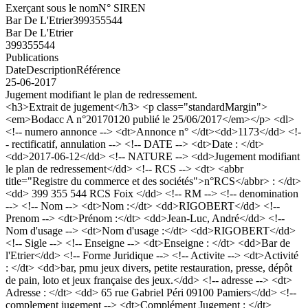
Exerçant sous le nom
N° SIREN
Bar De L'Etrier
399355544
Bar De L'Etrier
399355544
Publications
Date
Description
Référence
25-06-2017
Jugement modifiant le plan de redressement.
<h3>Extrait de jugement</h3> <p class="standardMargin">
<em>Bodacc A n°20170120 publié le 25/06/2017</em></p> <dl>
<!-- numero annonce --> <dt>Annonce n° </dt><dd>1173</dd> <!-
- rectificatif, annulation --> <!-- DATE --> <dt>Date : </dt>
<dd>2017-06-12</dd> <!-- NATURE --> <dd>Jugement modifiant
le plan de redressement</dd> <!-- RCS --> <dt> <abbr
title="Registre du commerce et des sociétés">n°RCS</abbr> : </dt>
<dd> 399 355 544 RCS Foix </dd> <!-- RM --> <!-- denomination
--> <!-- Nom --> <dt>Nom :</dt> <dd>RIGOBERT</dd> <!--
Prenom --> <dt>Prénom :</dt> <dd>Jean-Luc, André</dd> <!--
Nom d'usage --> <dt>Nom d'usage :</dt> <dd>RIGOBERT</dd>
<!-- Sigle --> <!-- Enseigne --> <dt>Enseigne : </dt> <dd>Bar de
l'Etrier</dd> <!-- Forme Juridique --> <!-- Activite --> <dt>Activité
: </dt> <dd>bar, pmu jeux divers, petite restauration, presse, dépôt
de pain, loto et jeux française des jeux.</dd> <!-- adresse --> <dt>
Adresse : </dt> <dd> 65 rue Gabriel Péri 09100 Pamiers</dd> <!--
complement jugement --> <dt>Complément Jugement : </dt>