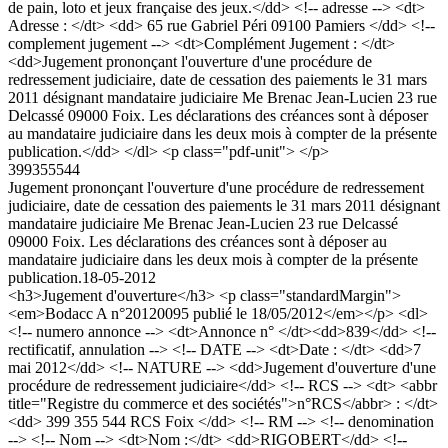
de pain, loto et jeux française des jeux.</dd> <!-- adresse --> <dt>
Adresse : </dt> <dd> 65 rue Gabriel Péri 09100 Pamiers </dd> <!--
complement jugement --> <dt>Complément Jugement : </dt>
<dd>Jugement prononçant l'ouverture d'une procédure de
redressement judiciaire, date de cessation des paiements le 31 mars
2011 désignant mandataire judiciaire Me Brenac Jean-Lucien 23 rue
Delcassé 09000 Foix. Les déclarations des créances sont à déposer
au mandataire judiciaire dans les deux mois à compter de la présente
publication.</dd> </dl> <p class="pdf-unit"> </p>
399355544
Jugement prononçant l'ouverture d'une procédure de redressement
judiciaire, date de cessation des paiements le 31 mars 2011 désignant
mandataire judiciaire Me Brenac Jean-Lucien 23 rue Delcassé
09000 Foix. Les déclarations des créances sont à déposer au
mandataire judiciaire dans les deux mois à compter de la présente
publication.
18-05-2012
<h3>Jugement d'ouverture</h3> <p class="standardMargin">
<em>Bodacc A n°20120095 publié le 18/05/2012</em></p> <dl>
<!-- numero annonce --> <dt>Annonce n° </dt><dd>839</dd> <!--
rectificatif, annulation --> <!-- DATE --> <dt>Date : </dt> <dd>7
mai 2012</dd> <!-- NATURE --> <dd>Jugement d'ouverture d'une
procédure de redressement judiciaire</dd> <!-- RCS --> <dt> <abbr
title="Registre du commerce et des sociétés">n°RCS</abbr> : </dt>
<dd> 399 355 544 RCS Foix </dd> <!-- RM --> <!-- denomination
--> <!-- Nom --> <dt>Nom :</dt> <dd>RIGOBERT</dd> <!--