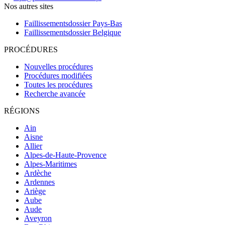
Nos autres sites
Faillissementsdossier
Pays-Bas
Faillissementsdossier
Belgique
PROCÉDURES
Nouvelles procédures
Procédures modifiées
Toutes les procédures
Recherche avancée
RÉGIONS
Ain
Aisne
Allier
Alpes-de-Haute-Provence
Alpes-Maritimes
Ardèche
Ardennes
Ariège
Aube
Aude
Aveyron