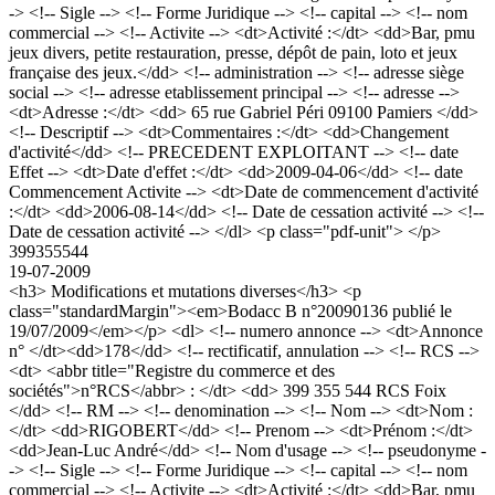
-> <!-- Sigle --> <!-- Forme Juridique --> <!-- capital --> <!-- nom
commercial --> <!-- Activite --> <dt>Activité :</dt> <dd>Bar, pmu
jeux divers, petite restauration, presse, dépôt de pain, loto et jeux
française des jeux.</dd> <!-- administration --> <!-- adresse siège
social --> <!-- adresse etablissement principal --> <!-- adresse -->
<dt>Adresse :</dt> <dd> 65 rue Gabriel Péri 09100 Pamiers </dd>
<!-- Descriptif --> <dt>Commentaires :</dt> <dd>Changement
d'activité</dd> <!-- PRECEDENT EXPLOITANT --> <!-- date
Effet --> <dt>Date d'effet :</dt> <dd>2009-04-06</dd> <!-- date
Commencement Activite --> <dt>Date de commencement d'activité
:</dt> <dd>2006-08-14</dd> <!-- Date de cessation activité --> <!--
Date de cessation activité --> </dl> <p class="pdf-unit"> </p>
399355544
19-07-2009
<h3> Modifications et mutations diverses</h3> <p
class="standardMargin"><em>Bodacc B n°20090136 publié le
19/07/2009</em></p> <dl> <!-- numero annonce --> <dt>Annonce
n° </dt><dd>178</dd> <!-- rectificatif, annulation --> <!-- RCS -->
<dt> <abbr title="Registre du commerce et des
sociétés">n°RCS</abbr> : </dt> <dd> 399 355 544 RCS Foix
</dd> <!-- RM --> <!-- denomination --> <!-- Nom --> <dt>Nom :
</dt> <dd>RIGOBERT</dd> <!-- Prenom --> <dt>Prénom :</dt>
<dd>Jean-Luc André</dd> <!-- Nom d'usage --> <!-- pseudonyme -
-> <!-- Sigle --> <!-- Forme Juridique --> <!-- capital --> <!-- nom
commercial --> <!-- Activite --> <dt>Activité :</dt> <dd>Bar, pmu