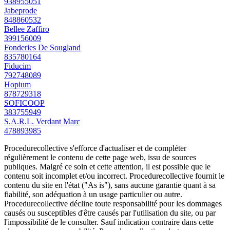
938955051
Jabeprode
848860532
Bellee Zaffiro
399156009
Fonderies De Sougland
835780164
Fiducim
792748089
Hopium
878729318
SOFICOOP
383755949
S.A.R.L. Verdant Marc
478893985
Procedurecollective s'efforce d'actualiser et de compléter
régulièrement le contenu de cette page web, issu de sources
publiques. Malgré ce soin et cette attention, il est possible que le
contenu soit incomplet et/ou incorrect. Procedurecollective fournit le
contenu du site en l'état ("As is"), sans aucune garantie quant à sa
fiabilité, son adéquation à un usage particulier ou autre.
Procedurecollective décline toute responsabilité pour les dommages
causés ou susceptibles d'être causés par l'utilisation du site, ou par
l'impossibilité de le consulter. Sauf indication contraire dans cette