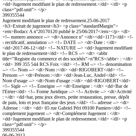
<dd>Jugement modifiant le plan de redressement.</dd> </dl> <p
class="pdf-unit"> </p>
399355544
Jugement modifiant le plan de redressement.
25-06-2017
<h3>Extrait de jugement</h3> <p class="standardMargin">
<em>Bodacc A n°20170120 publié le 25/06/2017</em></p> <dl>
<!-- numero annonce --> <dt>Annonce n° </dt><dd>1173</dd> <!-
- rectificatif, annulation --> <!-- DATE --> <dt>Date : </dt>
<dd>2017-06-12</dd> <!-- NATURE --> <dd>Jugement modifiant
le plan de redressement</dd> <!-- RCS --> <dt> <abbr
title="Registre du commerce et des sociétés">n°RCS</abbr> : </dt>
<dd> 399 355 544 RCS Foix </dd> <!-- RM --> <!-- denomination
--> <!-- Nom --> <dt>Nom :</dt> <dd>RIGOBERT</dd> <!--
Prenom --> <dt>Prénom :</dt> <dd>Jean-Luc, André</dd> <!--
Nom d'usage --> <dt>Nom d'usage :</dt> <dd>RIGOBERT</dd>
<!-- Sigle --> <!-- Enseigne --> <dt>Enseigne : </dt> <dd>Bar de
l'Etrier</dd> <!-- Forme Juridique --> <!-- Activite --> <dt>Activité
: </dt> <dd>bar, pmu jeux divers, petite restauration, presse, dépôt
de pain, loto et jeux française des jeux.</dd> <!-- adresse --> <dt>
Adresse : </dt> <dd> 65 rue Gabriel Péri 09100 Pamiers</dd> <!--
complement jugement --> <dt>Complément Jugement : </dt>
<dd>Jugement modifiant le plan de redressement.</dd> </dl> <p
class="pdf-unit"> </p>
399355544
06-06-2013