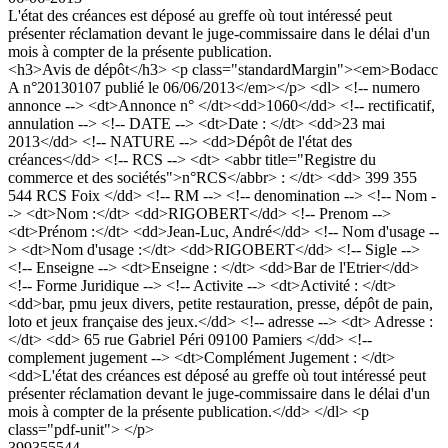
L'état des créances est déposé au greffe où tout intéressé peut
présenter réclamation devant le juge-commissaire dans le délai d'un
mois à compter de la présente publication.
<h3>Avis de dépôt</h3> <p class="standardMargin"><em>Bodacc
A n°20130107 publié le 06/06/2013</em></p> <dl> <!-- numero
annonce --> <dt>Annonce n° </dt><dd>1060</dd> <!-- rectificatif,
annulation --> <!-- DATE --> <dt>Date : </dt> <dd>23 mai
2013</dd> <!-- NATURE --> <dd>Dépôt de l'état des
créances</dd> <!-- RCS --> <dt> <abbr title="Registre du
commerce et des sociétés">n°RCS</abbr> : </dt> <dd> 399 355
544 RCS Foix </dd> <!-- RM --> <!-- denomination --> <!-- Nom -
-> <dt>Nom :</dt> <dd>RIGOBERT</dd> <!-- Prenom -->
<dt>Prénom :</dt> <dd>Jean-Luc, André</dd> <!-- Nom d'usage --
> <dt>Nom d'usage :</dt> <dd>RIGOBERT</dd> <!-- Sigle -->
<!-- Enseigne --> <dt>Enseigne : </dt> <dd>Bar de l'Etrier</dd>
<!-- Forme Juridique --> <!-- Activite --> <dt>Activité : </dt>
<dd>bar, pmu jeux divers, petite restauration, presse, dépôt de pain,
loto et jeux française des jeux.</dd> <!-- adresse --> <dt> Adresse :
</dt> <dd> 65 rue Gabriel Péri 09100 Pamiers </dd> <!--
complement jugement --> <dt>Complément Jugement : </dt>
<dd>L'état des créances est déposé au greffe où tout intéressé peut
présenter réclamation devant le juge-commissaire dans le délai d'un
mois à compter de la présente publication.</dd> </dl> <p
class="pdf-unit"> </p>
399355544