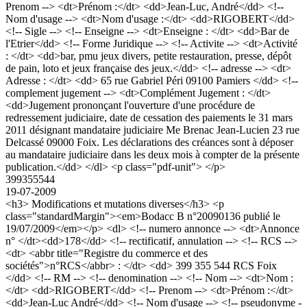
Prenom --> <dt>Prénom :</dt> <dd>Jean-Luc, André</dd> <!--
Nom d'usage --> <dt>Nom d'usage :</dt> <dd>RIGOBERT</dd>
<!-- Sigle --> <!-- Enseigne --> <dt>Enseigne : </dt> <dd>Bar de
l'Etrier</dd> <!-- Forme Juridique --> <!-- Activite --> <dt>Activité
: </dt> <dd>bar, pmu jeux divers, petite restauration, presse, dépôt
de pain, loto et jeux française des jeux.</dd> <!-- adresse --> <dt>
Adresse : </dt> <dd> 65 rue Gabriel Péri 09100 Pamiers </dd> <!--
complement jugement --> <dt>Complément Jugement : </dt>
<dd>Jugement prononçant l'ouverture d'une procédure de
redressement judiciaire, date de cessation des paiements le 31 mars
2011 désignant mandataire judiciaire Me Brenac Jean-Lucien 23 rue
Delcassé 09000 Foix. Les déclarations des créances sont à déposer
au mandataire judiciaire dans les deux mois à compter de la présente
publication.</dd> </dl> <p class="pdf-unit"> </p>
399355544
19-07-2009
<h3> Modifications et mutations diverses</h3> <p
class="standardMargin"><em>Bodacc B n°20090136 publié le
19/07/2009</em></p> <dl> <!-- numero annonce --> <dt>Annonce
n° </dt><dd>178</dd> <!-- rectificatif, annulation --> <!-- RCS -->
<dt> <abbr title="Registre du commerce et des
sociétés">n°RCS</abbr> : </dt> <dd> 399 355 544 RCS Foix
</dd> <!-- RM --> <!-- denomination --> <!-- Nom --> <dt>Nom :
</dt> <dd>RIGOBERT</dd> <!-- Prenom --> <dt>Prénom :</dt>
<dd>Jean-Luc André</dd> <!-- Nom d'usage --> <!-- pseudonyme -