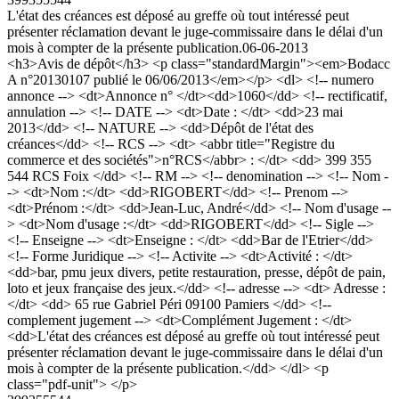
L'état des créances est déposé au greffe où tout intéressé peut
présenter réclamation devant le juge-commissaire dans le délai d'un
mois à compter de la présente publication.
06-06-2013
<h3>Avis de dépôt</h3> <p class="standardMargin"><em>Bodacc
A n°20130107 publié le 06/06/2013</em></p> <dl> <!-- numero
annonce --> <dt>Annonce n° </dt><dd>1060</dd> <!-- rectificatif,
annulation --> <!-- DATE --> <dt>Date : </dt> <dd>23 mai
2013</dd> <!-- NATURE --> <dd>Dépôt de l'état des
créances</dd> <!-- RCS --> <dt> <abbr title="Registre du
commerce et des sociétés">n°RCS</abbr> : </dt> <dd> 399 355
544 RCS Foix </dd> <!-- RM --> <!-- denomination --> <!-- Nom -
-> <dt>Nom :</dt> <dd>RIGOBERT</dd> <!-- Prenom -->
<dt>Prénom :</dt> <dd>Jean-Luc, André</dd> <!-- Nom d'usage --
> <dt>Nom d'usage :</dt> <dd>RIGOBERT</dd> <!-- Sigle -->
<!-- Enseigne --> <dt>Enseigne : </dt> <dd>Bar de l'Etrier</dd>
<!-- Forme Juridique --> <!-- Activite --> <dt>Activité : </dt>
<dd>bar, pmu jeux divers, petite restauration, presse, dépôt de pain,
loto et jeux française des jeux.</dd> <!-- adresse --> <dt> Adresse :
</dt> <dd> 65 rue Gabriel Péri 09100 Pamiers </dd> <!--
complement jugement --> <dt>Complément Jugement : </dt>
<dd>L'état des créances est déposé au greffe où tout intéressé peut
présenter réclamation devant le juge-commissaire dans le délai d'un
mois à compter de la présente publication.</dd> </dl> <p
class="pdf-unit"> </p>