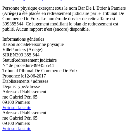
Personne physique exerçant sous le nom Bar De L'Etrier à Pamiers
(Ariège) a été placée en redressement judiciaire par le Tribunal De
Commerce De Foix. Le numéro de dossier de cette affaire est
399355544. Ce jugement modifiant le plan de redressement est
publié. Aucun rapport n'est (encore) disponible.
Informations générales
Raison sociale
Personne physique
Ville
Pamiers (Ariège)
SIREN
399 355 544
Statut
Redressement judiciaire
N° de procédure
399355544
Tribunal
Tribunal De Commerce De Foix
Prononcé le
12-06-2017
Établissements / adresses
Depuis
Type
Adresse
Adresse d'établissement
rue Gabriel Péri 65
09100 Pamiers
Voir sur la carte
Adresse d'établissement
rue Gabriel Péri 65
09100 Pamiers
Voir sur la carte