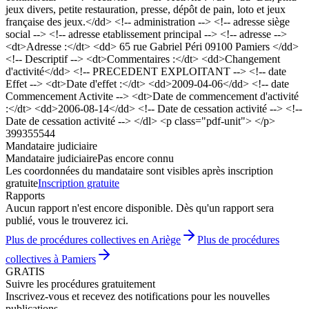
jeux divers, petite restauration, presse, dépôt de pain, loto et jeux
française des jeux.</dd> <!-- administration --> <!-- adresse siège
social --> <!-- adresse etablissement principal --> <!-- adresse -->
<dt>Adresse :</dt> <dd> 65 rue Gabriel Péri 09100 Pamiers </dd>
<!-- Descriptif --> <dt>Commentaires :</dt> <dd>Changement
d'activité</dd> <!-- PRECEDENT EXPLOITANT --> <!-- date
Effet --> <dt>Date d'effet :</dt> <dd>2009-04-06</dd> <!-- date
Commencement Activite --> <dt>Date de commencement d'activité
:</dt> <dd>2006-08-14</dd> <!-- Date de cessation activité --> <!--
Date de cessation activité --> </dl> <p class="pdf-unit"> </p>
399355544
Mandataire judiciaire
Mandataire judiciaire
Pas encore connu
Les coordonnées du mandataire sont visibles après inscription
gratuite
Inscription gratuite
Rapports
Aucun rapport n'est encore disponible. Dès qu'un rapport sera
publié, vous le trouverez ici.
Plus de procédures collectives en Ariège
Plus de procédures
collectives à Pamiers
GRATIS
Suivre les procédures gratuitement
Inscrivez-vous et recevez des notifications pour les nouvelles
publications