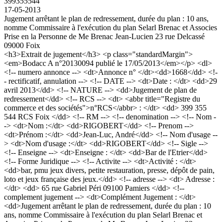
399355544
17-05-2013
Jugement arrêtant le plan de redressement, durée du plan : 10 ans,
nomme Commissaire à l'exécution du plan Selarl Brenac et Associes
Prise en la Personne de Me Brenac Jean-Lucien 23 rue Delcassé
09000 Foix
<h3>Extrait de jugement</h3> <p class="standardMargin">
<em>Bodacc A n°20130094 publié le 17/05/2013</em></p> <dl>
<!-- numero annonce --> <dt>Annonce n° </dt><dd>1668</dd> <!-
- rectificatif, annulation --> <!-- DATE --> <dt>Date : </dt> <dd>29
avril 2013</dd> <!-- NATURE --> <dd>Jugement de plan de
redressement</dd> <!-- RCS --> <dt> <abbr title="Registre du
commerce et des sociétés">n°RCS</abbr> : </dt> <dd> 399 355
544 RCS Foix </dd> <!-- RM --> <!-- denomination --> <!-- Nom -
-> <dt>Nom :</dt> <dd>RIGOBERT</dd> <!-- Prenom -->
<dt>Prénom :</dt> <dd>Jean-Luc, André</dd> <!-- Nom d'usage --
> <dt>Nom d'usage :</dt> <dd>RIGOBERT</dd> <!-- Sigle -->
<!-- Enseigne --> <dt>Enseigne : </dt> <dd>Bar de l'Etrier</dd>
<!-- Forme Juridique --> <!-- Activite --> <dt>Activité : </dt>
<dd>bar, pmu jeux divers, petite restauration, presse, dépôt de pain,
loto et jeux française des jeux.</dd> <!-- adresse --> <dt> Adresse :
</dt> <dd> 65 rue Gabriel Péri 09100 Pamiers </dd> <!--
complement jugement --> <dt>Complément Jugement : </dt>
<dd>Jugement arrêtant le plan de redressement, durée du plan : 10
ans, nomme Commissaire à l'exécution du plan Selarl Brenac et