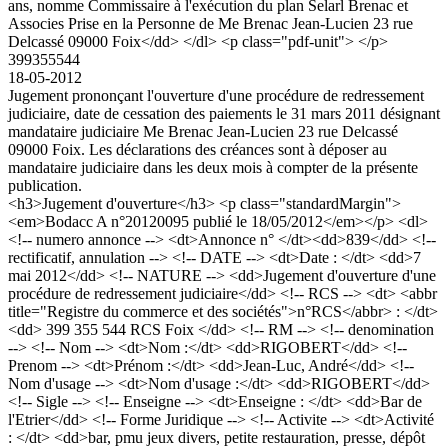
ans, nomme Commissaire à l'exécution du plan Selarl Brenac et
Associes Prise en la Personne de Me Brenac Jean-Lucien 23 rue
Delcassé 09000 Foix</dd> </dl> <p class="pdf-unit"> </p>
399355544
18-05-2012
Jugement prononçant l'ouverture d'une procédure de redressement
judiciaire, date de cessation des paiements le 31 mars 2011 désignant
mandataire judiciaire Me Brenac Jean-Lucien 23 rue Delcassé
09000 Foix. Les déclarations des créances sont à déposer au
mandataire judiciaire dans les deux mois à compter de la présente
publication.
<h3>Jugement d'ouverture</h3> <p class="standardMargin">
<em>Bodacc A n°20120095 publié le 18/05/2012</em></p> <dl>
<!-- numero annonce --> <dt>Annonce n° </dt><dd>839</dd> <!--
rectificatif, annulation --> <!-- DATE --> <dt>Date : </dt> <dd>7
mai 2012</dd> <!-- NATURE --> <dd>Jugement d'ouverture d'une
procédure de redressement judiciaire</dd> <!-- RCS --> <dt> <abbr
title="Registre du commerce et des sociétés">n°RCS</abbr> : </dt>
<dd> 399 355 544 RCS Foix </dd> <!-- RM --> <!-- denomination
--> <!-- Nom --> <dt>Nom :</dt> <dd>RIGOBERT</dd> <!--
Prenom --> <dt>Prénom :</dt> <dd>Jean-Luc, André</dd> <!--
Nom d'usage --> <dt>Nom d'usage :</dt> <dd>RIGOBERT</dd>
<!-- Sigle --> <!-- Enseigne --> <dt>Enseigne : </dt> <dd>Bar de
l'Etrier</dd> <!-- Forme Juridique --> <!-- Activite --> <dt>Activité
: </dt> <dd>bar, pmu jeux divers, petite restauration, presse, dépôt