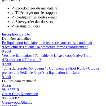
✓
Coordonnées du mandataire
✓
Télécharger tous les rapports
✓
Configurer les alertes e-mail
✓
Sauvegarder des dossiers
✓
Gratuit, toujours
Inscription gratuite
Dernières actualités
En liquidation judiciaire, une brasserie sancerroise continuait
d'accueillir des clients : la préfecture ferme l'établissement
8 août
Vers une liquidation à l'amiable de la cave coopérative Terre
d'Expression à Fabrezan ?
8 août
"On a dû recruter 60 joueurs" : Comment le Niort Rugby Club se
prépare à la Fédérale 3 après la liquidation judiciaire
8 août
Faillites dans l'actualité
Anzar
984357715
Green Corp Konnection
888527082
Greenwood Atlantic