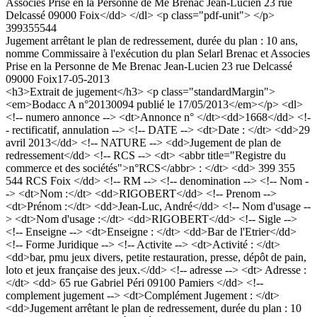
Associes Prise en la Personne de Me Brenac Jean-Lucien 23 rue
Delcassé 09000 Foix</dd> </dl> <p class="pdf-unit"> </p>
399355544
Jugement arrêtant le plan de redressement, durée du plan : 10 ans,
nomme Commissaire à l'exécution du plan Selarl Brenac et Associes
Prise en la Personne de Me Brenac Jean-Lucien 23 rue Delcassé
09000 Foix
17-05-2013
<h3>Extrait de jugement</h3> <p class="standardMargin">
<em>Bodacc A n°20130094 publié le 17/05/2013</em></p> <dl>
<!-- numero annonce --> <dt>Annonce n° </dt><dd>1668</dd> <!-
- rectificatif, annulation --> <!-- DATE --> <dt>Date : </dt> <dd>29
avril 2013</dd> <!-- NATURE --> <dd>Jugement de plan de
redressement</dd> <!-- RCS --> <dt> <abbr title="Registre du
commerce et des sociétés">n°RCS</abbr> : </dt> <dd> 399 355
544 RCS Foix </dd> <!-- RM --> <!-- denomination --> <!-- Nom -
-> <dt>Nom :</dt> <dd>RIGOBERT</dd> <!-- Prenom -->
<dt>Prénom :</dt> <dd>Jean-Luc, André</dd> <!-- Nom d'usage --
> <dt>Nom d'usage :</dt> <dd>RIGOBERT</dd> <!-- Sigle -->
<!-- Enseigne --> <dt>Enseigne : </dt> <dd>Bar de l'Etrier</dd>
<!-- Forme Juridique --> <!-- Activite --> <dt>Activité : </dt>
<dd>bar, pmu jeux divers, petite restauration, presse, dépôt de pain,
loto et jeux française des jeux.</dd> <!-- adresse --> <dt> Adresse :
</dt> <dd> 65 rue Gabriel Péri 09100 Pamiers </dd> <!--
complement jugement --> <dt>Complément Jugement : </dt>
<dd>Jugement arrêtant le plan de redressement, durée du plan : 10