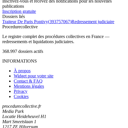
Inscrivez-vous et recevez des notifications pour les nouvelles
publications
Inscription gratuite
Dossiers liés
Traiteur De Paris Pontivy
(
393757067
)
Redressement judiciaire
Procedure
collective
Le registre complet des procédures collectives en France —
redressements et liquidations judiciaires.
368.997
dossiers actifs
INFORMATIONS
À propos
Widget pour votre site
Contact & FAQ
Mentions légales
Privacy
Cookies
procedurecollective.fr
Media Park
Locatie Heideheuvel H1
Mart Smeetslaan 1
1217 ZE Hilversum