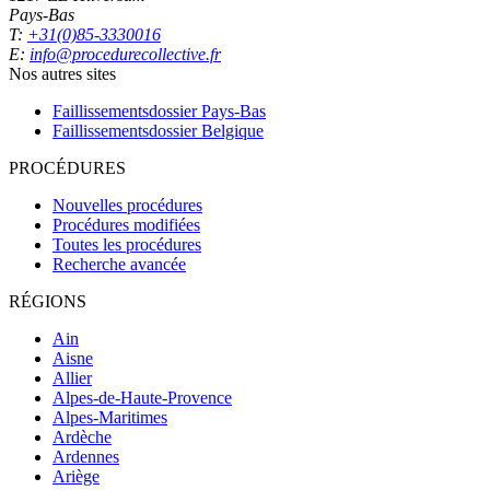
Pays-Bas
T:
+31(0)85-3330016
E:
info@procedurecollective.fr
Nos autres sites
Faillissementsdossier
Pays-Bas
Faillissementsdossier
Belgique
PROCÉDURES
Nouvelles procédures
Procédures modifiées
Toutes les procédures
Recherche avancée
RÉGIONS
Ain
Aisne
Allier
Alpes-de-Haute-Provence
Alpes-Maritimes
Ardèche
Ardennes
Ariège