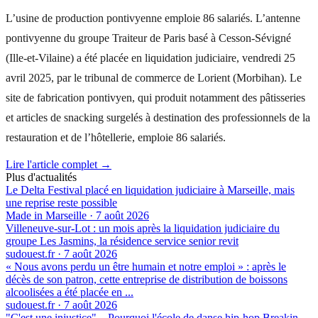
L’usine de production pontivyenne emploie 86 salariés. L’antenne
pontivyenne du groupe Traiteur de Paris basé à Cesson-Sévigné
(Ille-et-Vilaine) a été placée en liquidation judiciaire, vendredi 25
avril 2025, par le tribunal de commerce de Lorient (Morbihan). Le
site de fabrication pontivyen, qui produit notamment des pâtisseries
et articles de snacking surgelés à destination des professionnels de la
restauration et de l’hôtellerie, emploie 86 salariés.
Lire l'article complet →
Plus d'actualités
Le Delta Festival placé en liquidation judiciaire à Marseille, mais
une reprise reste possible
Made in Marseille
·
7 août 2026
Villeneuve-sur-Lot : un mois après la liquidation judiciaire du
groupe Les Jasmins, la résidence service senior revit
sudouest.fr
·
7 août 2026
« Nous avons perdu un être humain et notre emploi » : après le
décès de son patron, cette entreprise de distribution de boissons
alcoolisées a été placée en ...
sudouest.fr
·
7 août 2026
"C'est une injustice"... Pourquoi l'école de danse hip-hop Breakin