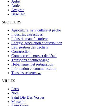
Aube
Aude
Aveyron
Bas-Rhin
SECTEURS
Agriculture, sylviculture et pêche
Industries extractives
Industrie manufacturière
Énergie, production et distribution
Eau, gestion des déchets
Construction
Commerce de gros et de détail
Transports et entreposage
Hébergement et restauration
Information et communication
Tous les secteurs →
VILLES
Paris
Nice
Saint-Die-Des-Vosges
Marseille
Saint Denis