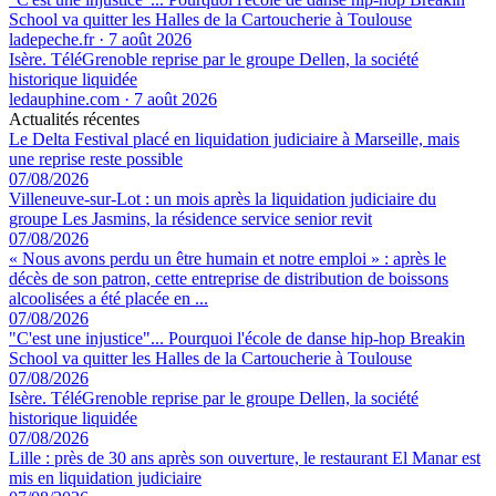
School va quitter les Halles de la Cartoucherie à Toulouse
ladepeche.fr
·
7 août 2026
Isère. TéléGrenoble reprise par le groupe Dellen, la société
historique liquidée
ledauphine.com
·
7 août 2026
Actualités récentes
Le Delta Festival placé en liquidation judiciaire à Marseille, mais
une reprise reste possible
07/08/2026
Villeneuve-sur-Lot : un mois après la liquidation judiciaire du
groupe Les Jasmins, la résidence service senior revit
07/08/2026
« Nous avons perdu un être humain et notre emploi » : après le
décès de son patron, cette entreprise de distribution de boissons
alcoolisées a été placée en ...
07/08/2026
"C'est une injustice"... Pourquoi l'école de danse hip-hop Breakin
School va quitter les Halles de la Cartoucherie à Toulouse
07/08/2026
Isère. TéléGrenoble reprise par le groupe Dellen, la société
historique liquidée
07/08/2026
Lille : près de 30 ans après son ouverture, le restaurant El Manar est
mis en liquidation judiciaire