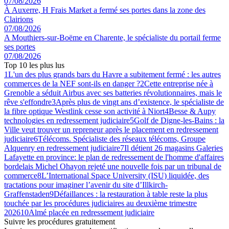
07/08/2026
À Auxerre, H Frais Market a fermé ses portes dans la zone des
Clairions
07/08/2026
A Mouthiers-sur-Boëme en Charente, le spécialiste du portail ferme
ses portes
07/08/2026
Top 10 les plus lus
1
L'un des plus grands bars du Havre a subitement fermé : les autres
commerces de la NEF sont-ils en danger ?
2
Cette entreprise née à
Grenoble a séduit Airbus avec ses batteries révolutionnaires, mais le
rêve s'effondre
3
Après plus de vingt ans d’existence, le spécialiste de
la fibre optique Westlink cesse son activité à Niort
4
Besse & Aupy
technologies en redressement judiciaire
5
Golf de Digne-les-Bains : la
Ville veut trouver un repreneur après le placement en redressement
judiciaire
6
Télécoms. Spécialiste des réseaux télécoms, Groupe
Alquenry en redressement judiciaire
7
Il détient 26 magasins Galeries
Lafayette en province: le plan de redressement de l'homme d'affaires
bordelais Michel Ohayon rejeté une nouvelle fois par un tribunal de
commerce
8
L’International Space University (ISU) liquidée, des
tractations pour imaginer l’avenir du site d’Illkirch-
Graffenstaden
9
Défaillances : la restauration à table reste la plus
touchée par les procédures judiciaires au deuxième trimestre
2026
10
Almé placée en redressement judiciaire
Suivre les procédures gratuitement