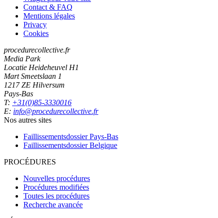
Contact & FAQ
Mentions légales
Privacy
Cookies
procedurecollective.fr
Media Park
Locatie Heideheuvel H1
Mart Smeetslaan 1
1217 ZE Hilversum
Pays-Bas
T:
+31(0)85-3330016
E:
info@procedurecollective.fr
Nos autres sites
Faillissementsdossier
Pays-Bas
Faillissementsdossier
Belgique
PROCÉDURES
Nouvelles procédures
Procédures modifiées
Toutes les procédures
Recherche avancée