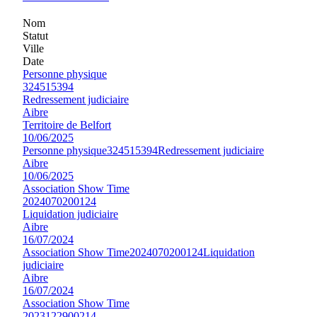
Nom
Statut
Ville
Date
Personne physique
324515394
Redressement judiciaire
Aibre
Territoire de Belfort
10/06/2025
Personne physique
324515394
Redressement judiciaire
Aibre
10/06/2025
Association Show Time
2024070200124
Liquidation judiciaire
Aibre
16/07/2024
Association Show Time
2024070200124
Liquidation
judiciaire
Aibre
16/07/2024
Association Show Time
2023122900214