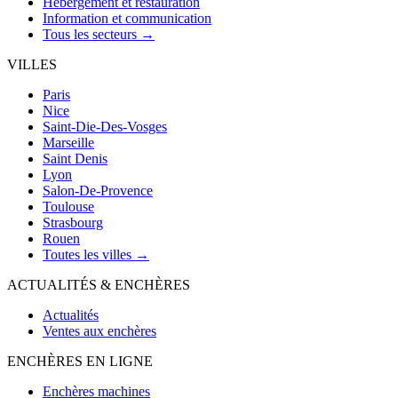
Hébergement et restauration
Information et communication
Tous les secteurs →
VILLES
Paris
Nice
Saint-Die-Des-Vosges
Marseille
Saint Denis
Lyon
Salon-De-Provence
Toulouse
Strasbourg
Rouen
Toutes les villes →
ACTUALITÉS & ENCHÈRES
Actualités
Ventes aux enchères
ENCHÈRES EN LIGNE
Enchères machines