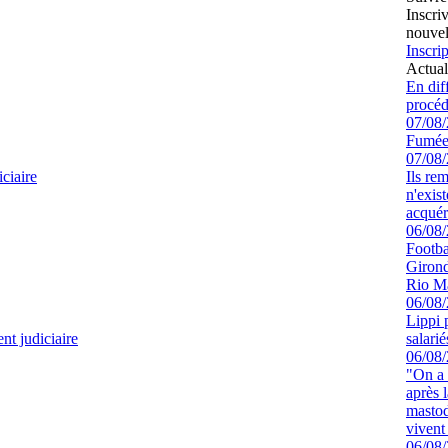
Inscri
nouvel
Inscrip
Actual
En dif
procéd
07/08
Fumée
07/08
ciaire
Ils re
n'exis
acquér
06/08
Footbal
Girond
Rio M
06/08
Lippi 
t judiciaire
salari
06/08
"On a 
après l
mastod
vivent 
06/08