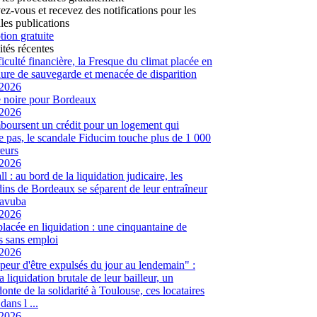
vez-vous et recevez des notifications pour les
les publications
tion gratuite
ités récentes
ficulté financière, la Fresque du climat placée en
ure de sauvegarde et menacée de disparition
/2026
 noire pour Bordeaux
/2026
mboursent un crédit pour un logement qui
te pas, le scandale Fiducim touche plus de 1 000
eurs
/2026
l : au bord de la liquidation judicaire, les
ins de Bordeaux se séparent de leur entraîneur
avuba
/2026
placée en liquidation : une cinquantaine de
és sans emploi
/2026
peur d'être expulsés du jour au lendemain" :
a liquidation brutale de leur bailleur, un
onte de la solidarité à Toulouse, ces locataires
dans l ...
/2026