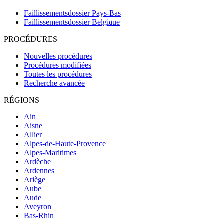
Faillissementsdossier
Pays-Bas
Faillissementsdossier
Belgique
PROCÉDURES
Nouvelles procédures
Procédures modifiées
Toutes les procédures
Recherche avancée
RÉGIONS
Ain
Aisne
Allier
Alpes-de-Haute-Provence
Alpes-Maritimes
Ardèche
Ardennes
Ariège
Aube
Aude
Aveyron
Bas-Rhin