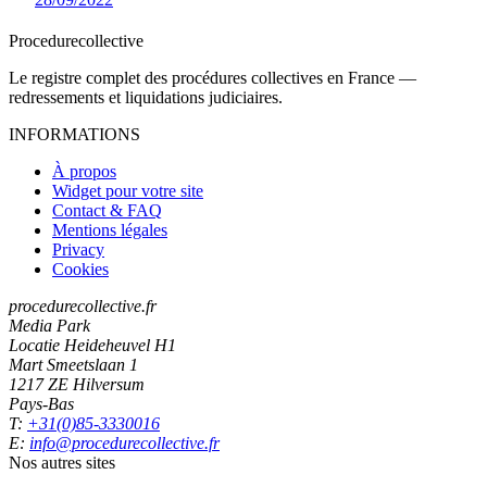
Procedure
collective
Le registre complet des procédures collectives en France —
redressements et liquidations judiciaires.
INFORMATIONS
À propos
Widget pour votre site
Contact & FAQ
Mentions légales
Privacy
Cookies
procedurecollective.fr
Media Park
Locatie Heideheuvel H1
Mart Smeetslaan 1
1217 ZE Hilversum
Pays-Bas
T:
+31(0)85-3330016
E:
info@procedurecollective.fr
Nos autres sites