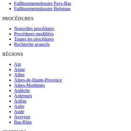
Faillissementsdossier
Pays-Bas
Faillissementsdossier
Belgique
PROCÉDURES
Nouvelles procédures
Procédures modifiées
Toutes les procédures
Recherche avancée
RÉGIONS
Ain
Aisne
Allier
Alpes-de-Haute-Provence
Alpes-Maritimes
Ardèche
Ardennes
Ariège
Aube
Aude
Aveyron
Bas-Rhin