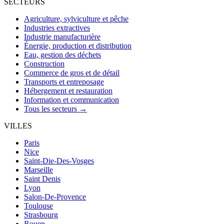
SECTEURS
Agriculture, sylviculture et pêche
Industries extractives
Industrie manufacturière
Énergie, production et distribution
Eau, gestion des déchets
Construction
Commerce de gros et de détail
Transports et entreposage
Hébergement et restauration
Information et communication
Tous les secteurs →
VILLES
Paris
Nice
Saint-Die-Des-Vosges
Marseille
Saint Denis
Lyon
Salon-De-Provence
Toulouse
Strasbourg
Rouen