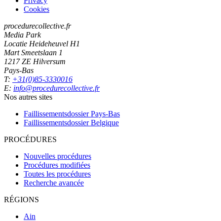
Privacy
Cookies
procedurecollective.fr
Media Park
Locatie Heideheuvel H1
Mart Smeetslaan 1
1217 ZE Hilversum
Pays-Bas
T:
+31(0)85-3330016
E:
info@procedurecollective.fr
Nos autres sites
Faillissementsdossier
Pays-Bas
Faillissementsdossier
Belgique
PROCÉDURES
Nouvelles procédures
Procédures modifiées
Toutes les procédures
Recherche avancée
RÉGIONS
Ain