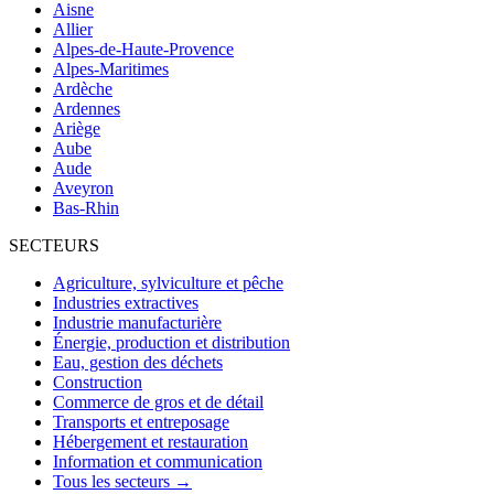
Aisne
Allier
Alpes-de-Haute-Provence
Alpes-Maritimes
Ardèche
Ardennes
Ariège
Aube
Aude
Aveyron
Bas-Rhin
SECTEURS
Agriculture, sylviculture et pêche
Industries extractives
Industrie manufacturière
Énergie, production et distribution
Eau, gestion des déchets
Construction
Commerce de gros et de détail
Transports et entreposage
Hébergement et restauration
Information et communication
Tous les secteurs →