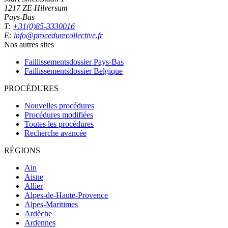
1217 ZE Hilversum
Pays-Bas
T:
+31(0)85-3330016
E:
info@procedurecollective.fr
Nos autres sites
Faillissementsdossier
Pays-Bas
Faillissementsdossier
Belgique
PROCÉDURES
Nouvelles procédures
Procédures modifiées
Toutes les procédures
Recherche avancée
RÉGIONS
Ain
Aisne
Allier
Alpes-de-Haute-Provence
Alpes-Maritimes
Ardèche
Ardennes