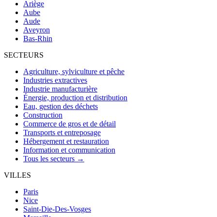
Ariège
Aube
Aude
Aveyron
Bas-Rhin
SECTEURS
Agriculture, sylviculture et pêche
Industries extractives
Industrie manufacturière
Énergie, production et distribution
Eau, gestion des déchets
Construction
Commerce de gros et de détail
Transports et entreposage
Hébergement et restauration
Information et communication
Tous les secteurs →
VILLES
Paris
Nice
Saint-Die-Des-Vosges