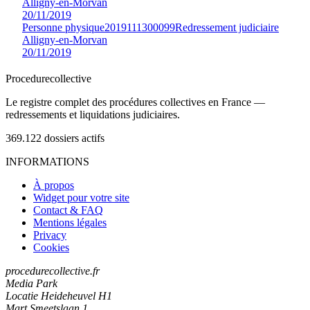
Alligny-en-Morvan
20/11/2019
Personne physique
2019111300099
Redressement judiciaire
Alligny-en-Morvan
20/11/2019
Procedure
collective
Le registre complet des procédures collectives en France —
redressements et liquidations judiciaires.
369.122
dossiers actifs
INFORMATIONS
À propos
Widget pour votre site
Contact & FAQ
Mentions légales
Privacy
Cookies
procedurecollective.fr
Media Park
Locatie Heideheuvel H1
Mart Smeetslaan 1