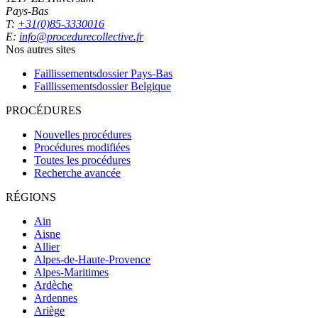
Pays-Bas
T:
+31(0)85-3330016
E:
info@procedurecollective.fr
Nos autres sites
Faillissementsdossier
Pays-Bas
Faillissementsdossier
Belgique
PROCÉDURES
Nouvelles procédures
Procédures modifiées
Toutes les procédures
Recherche avancée
RÉGIONS
Ain
Aisne
Allier
Alpes-de-Haute-Provence
Alpes-Maritimes
Ardèche
Ardennes
Ariège