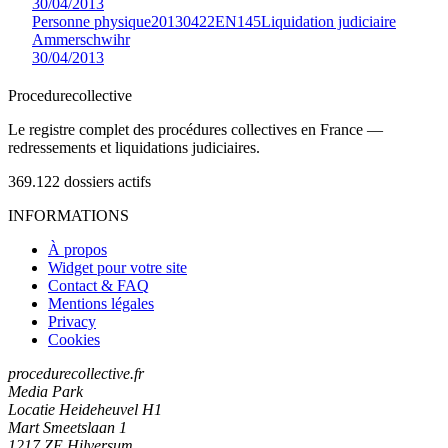
30/04/2013
Personne physique
20130422EN145
Liquidation judiciaire
Ammerschwihr
30/04/2013
Procedure
collective
Le registre complet des procédures collectives en France —
redressements et liquidations judiciaires.
369.122
dossiers actifs
INFORMATIONS
À propos
Widget pour votre site
Contact & FAQ
Mentions légales
Privacy
Cookies
procedurecollective.fr
Media Park
Locatie Heideheuvel H1
Mart Smeetslaan 1
1217 ZE Hilversum