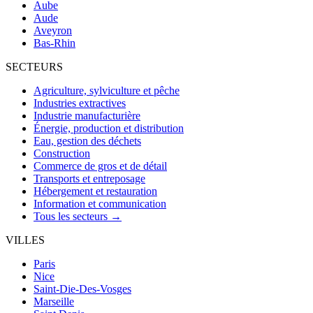
Aube
Aude
Aveyron
Bas-Rhin
SECTEURS
Agriculture, sylviculture et pêche
Industries extractives
Industrie manufacturière
Énergie, production et distribution
Eau, gestion des déchets
Construction
Commerce de gros et de détail
Transports et entreposage
Hébergement et restauration
Information et communication
Tous les secteurs →
VILLES
Paris
Nice
Saint-Die-Des-Vosges
Marseille