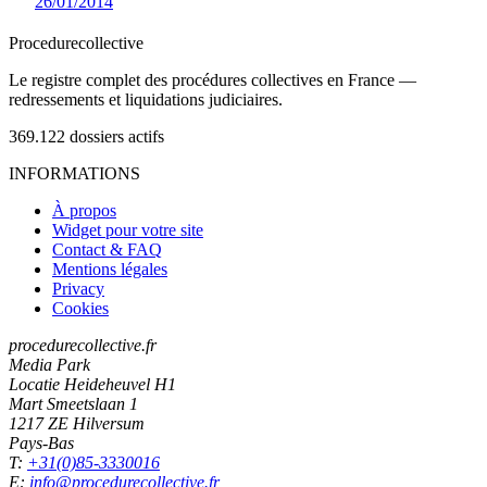
26/01/2014
Procedure
collective
Le registre complet des procédures collectives en France —
redressements et liquidations judiciaires.
369.122
dossiers actifs
INFORMATIONS
À propos
Widget pour votre site
Contact & FAQ
Mentions légales
Privacy
Cookies
procedurecollective.fr
Media Park
Locatie Heideheuvel H1
Mart Smeetslaan 1
1217 ZE Hilversum
Pays-Bas
T:
+31(0)85-3330016
E:
info@procedurecollective.fr