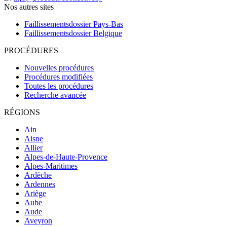
Nos autres sites
Faillissementsdossier
Pays-Bas
Faillissementsdossier
Belgique
PROCÉDURES
Nouvelles procédures
Procédures modifiées
Toutes les procédures
Recherche avancée
RÉGIONS
Ain
Aisne
Allier
Alpes-de-Haute-Provence
Alpes-Maritimes
Ardèche
Ardennes
Ariège
Aube
Aude
Aveyron