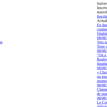
Suivre
Inscri
nouvel
Inscrip
Actual
En liq
continu
l'étab
08/08
re
Vers u
Terre 
08/08
"On a 
Rugby 
liquida
08/08
« Chez
un tra
promot
08/08
Chimie
de rep
08/08
Le Cot
défini