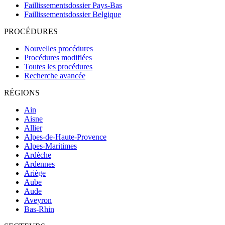
Faillissementsdossier
Pays-Bas
Faillissementsdossier
Belgique
PROCÉDURES
Nouvelles procédures
Procédures modifiées
Toutes les procédures
Recherche avancée
RÉGIONS
Ain
Aisne
Allier
Alpes-de-Haute-Provence
Alpes-Maritimes
Ardèche
Ardennes
Ariège
Aube
Aude
Aveyron
Bas-Rhin