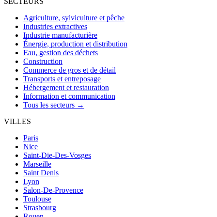
SECTEURS
Agriculture, sylviculture et pêche
Industries extractives
Industrie manufacturière
Énergie, production et distribution
Eau, gestion des déchets
Construction
Commerce de gros et de détail
Transports et entreposage
Hébergement et restauration
Information et communication
Tous les secteurs →
VILLES
Paris
Nice
Saint-Die-Des-Vosges
Marseille
Saint Denis
Lyon
Salon-De-Provence
Toulouse
Strasbourg
Rouen