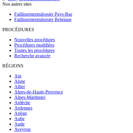
Nos autres sites
Faillissementsdossier
Pays-Bas
Faillissementsdossier
Belgique
PROCÉDURES
Nouvelles procédures
Procédures modifiées
Toutes les procédures
Recherche avancée
RÉGIONS
Ain
Aisne
Allier
Alpes-de-Haute-Provence
Alpes-Maritimes
Ardèche
Ardennes
Ariège
Aube
Aude
Aveyron