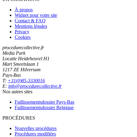
À propos
Widget pour votre site
Contact & FAQ
Mentions légales
Privacy
Cookies
procedurecollective.fr
Media Park
Locatie Heideheuvel H1
Mart Smeetslaan 1
1217 ZE Hilversum
Pays-Bas
T:
+31(0)85-3330016
E:
info@procedurecollective.fr
Nos autres sites
Faillissementsdossier
Pays-Bas
Faillissementsdossier
Belgique
PROCÉDURES
Nouvelles procédures
Procédures modifiées