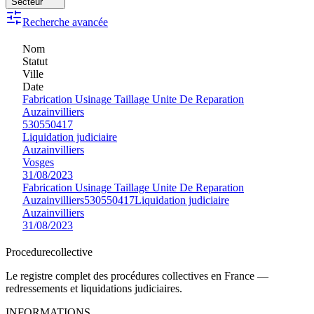
Secteur
Recherche avancée
Nom
Statut
Ville
Date
Fabrication Usinage Taillage Unite De Reparation
Auzainvilliers
530550417
Liquidation judiciaire
Auzainvilliers
Vosges
31/08/2023
Fabrication Usinage Taillage Unite De Reparation
Auzainvilliers
530550417
Liquidation judiciaire
Auzainvilliers
31/08/2023
Procedure
collective
Le registre complet des procédures collectives en France —
redressements et liquidations judiciaires.
INFORMATIONS