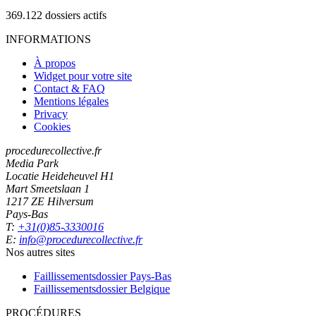
369.122
dossiers actifs
INFORMATIONS
À propos
Widget pour votre site
Contact & FAQ
Mentions légales
Privacy
Cookies
procedurecollective.fr
Media Park
Locatie Heideheuvel H1
Mart Smeetslaan 1
1217 ZE Hilversum
Pays-Bas
T:
+31(0)85-3330016
E:
info@procedurecollective.fr
Nos autres sites
Faillissementsdossier
Pays-Bas
Faillissementsdossier
Belgique
PROCÉDURES