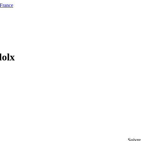
 France
dolx
Suivre