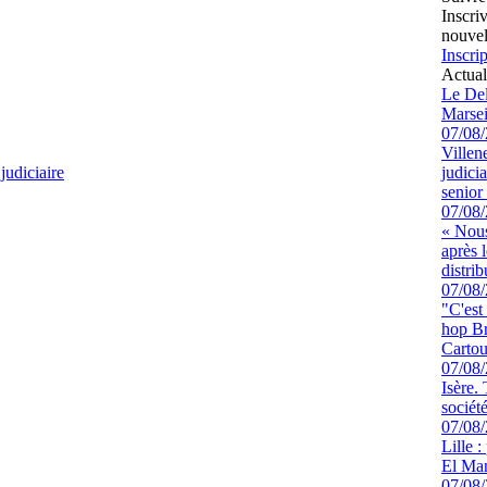
Inscri
nouvel
Inscrip
Actual
Le Del
Marsei
07/08
Villen
judiciaire
judici
senior 
07/08
« Nous
après 
distrib
07/08
"C'est
hop Br
Cartou
07/08
Isère.
sociét
07/08
Lille :
El Man
07/08