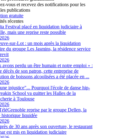
vez-vous et recevez des notifications pour les
les publications
tion gratuite
ités récentes
ta Festival placé en liquidation judiciaire à
lle, mais une reprise reste possible
/2026
euve-sur-Lot : un mois après la liquidation
aire du groupe Les Jasmins, la résidence service
revit
/2026
 avons perdu un être humain et notre emploi » :
le décès de son patron, cette entreprise de
ution de boissons alcoolisées a été placée en ...
/2026
 une injustice"... Pourquoi l'école de danse hip-
eakin School va quitter les Halles de la
cherie à Toulouse
/2026
 TéléGrenoble reprise par le groupe Dellen, la
é historique liquidée
/2026
 près de 30 ans après son ouverture, le restaurant
ar est mis en liquidation judiciaire
/2026