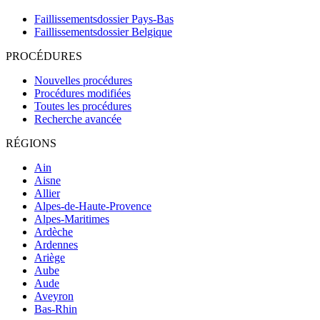
Faillissementsdossier
Pays-Bas
Faillissementsdossier
Belgique
PROCÉDURES
Nouvelles procédures
Procédures modifiées
Toutes les procédures
Recherche avancée
RÉGIONS
Ain
Aisne
Allier
Alpes-de-Haute-Provence
Alpes-Maritimes
Ardèche
Ardennes
Ariège
Aube
Aude
Aveyron
Bas-Rhin