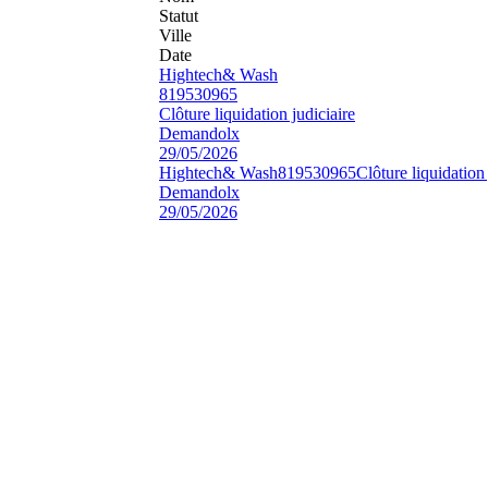
Statut
Ville
Date
Hightech& Wash
819530965
Clôture liquidation judiciaire
Demandolx
29/05/2026
Hightech& Wash
819530965
Clôture liquidation 
Demandolx
29/05/2026