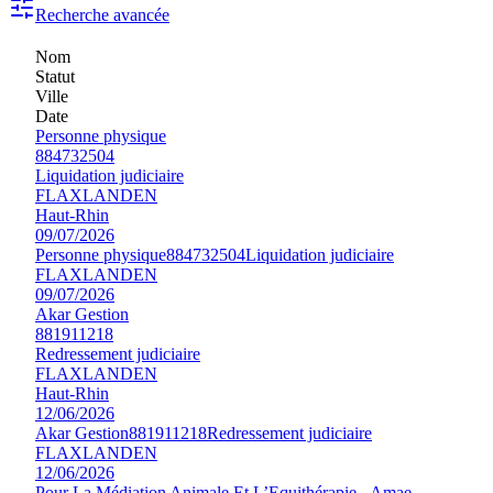
Recherche avancée
Nom
Statut
Ville
Date
Personne physique
884732504
Liquidation judiciaire
FLAXLANDEN
Haut-Rhin
09/07/2026
Personne physique
884732504
Liquidation judiciaire
FLAXLANDEN
09/07/2026
Akar Gestion
881911218
Redressement judiciaire
FLAXLANDEN
Haut-Rhin
12/06/2026
Akar Gestion
881911218
Redressement judiciaire
FLAXLANDEN
12/06/2026
Pour La Médiation Animale Et L’Equithérapie - Amae