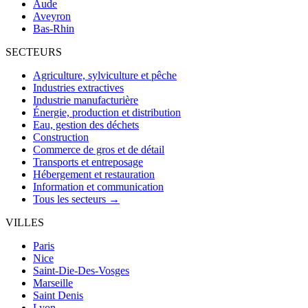
Aude
Aveyron
Bas-Rhin
SECTEURS
Agriculture, sylviculture et pêche
Industries extractives
Industrie manufacturière
Énergie, production et distribution
Eau, gestion des déchets
Construction
Commerce de gros et de détail
Transports et entreposage
Hébergement et restauration
Information et communication
Tous les secteurs →
VILLES
Paris
Nice
Saint-Die-Des-Vosges
Marseille
Saint Denis
Lyon