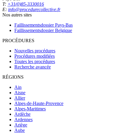
T:
+31(0)85-3330016
E:
info@procedurecollective.fr
Nos autres sites
Faillissementsdossier
Pays-Bas
Faillissementsdossier
Belgique
PROCÉDURES
Nouvelles procédures
Procédures modifiées
Toutes les procédures
Recherche avancée
RÉGIONS
Ain
Aisne
Allier
Alpes-de-Haute-Provence
Alpes-Maritimes
Ardèche
Ardennes
Ariège
Aube