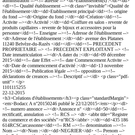
administration --><!-- adresse --> <dt>Etablissement(s) :</dt><dd>
<dl><!-- Qualité établissement --><dt class="invisible">Qualité de
l'établissement</dt><dd>Etablissement principal</dd><!-- origine
du fond --><dt>Origine du fond :</dt><dd>Création</dd><!--
Activite --><dt>Activité :</dt><dd>Coiffure en salon - revente de
produits capillaires - revente de bijoux et accessoires pour la
personne</dd><!-- Enseigne --><!-- Adresse de l'établissement -->
<dt>Adresse de l'établissement :</dt><dd> avenue des Platanes
11240 Belvèze-du-Razès </dd></dl></dd><!-- PRECEDENT
PROPRIETAIRE --> <!-- PRECEDENT EXPLOITANT --> <!--
Date immatriculation --><dt>A dater du :</dt><dd>09 décembre
2015</dd><!-- date Effet --><!-- date Commencement Activite -->
<dt>Date de commencement d'activité :</dt><dd>13 novembre
2015</dd><!-- Publication légale --><!-- opposition --><!--
déclarations de creances --><!-- Descriptif --></dl> <p class="pdf-
unit"> </p>
1101115255
22-12-2015
<h3>Créations d'établissements</h3><p class="standardMargin">
<em>Bodacc A n°20150246 publié le 22/12/2015</em></p><dl>
<!-- numero annonce --><dt>Annonce n° </dt><dd>50</dd><!--
rectificatif, annulation --> <!-- RCS --> <dt> <abbr title="Registre
du commerce et des sociétés">n°RCS</abbr> :</dt><dd>435 186
614RCSCarcassonne</dd><!-- RM --><!-- denomination --><!--
Nom --><dt>Nom :</dt><dd>NEGRIER</dd> <!-- Prenom -->