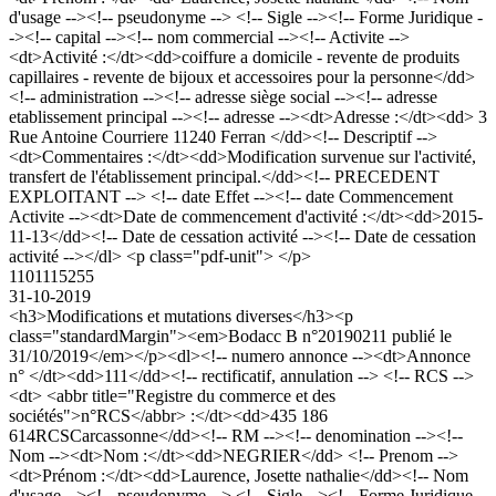
d'usage --><!-- pseudonyme --> <!-- Sigle --><!-- Forme Juridique -
-><!-- capital --><!-- nom commercial --><!-- Activite -->
<dt>Activité :</dt><dd>coiffure a domicile - revente de produits
capillaires - revente de bijoux et accessoires pour la personne</dd>
<!-- administration --><!-- adresse siège social --><!-- adresse
etablissement principal --><!-- adresse --><dt>Adresse :</dt><dd> 3
Rue Antoine Courriere 11240 Ferran </dd><!-- Descriptif -->
<dt>Commentaires :</dt><dd>Modification survenue sur l'activité,
transfert de l'établissement principal.</dd><!-- PRECEDENT
EXPLOITANT --> <!-- date Effet --><!-- date Commencement
Activite --><dt>Date de commencement d'activité :</dt><dd>2015-
11-13</dd><!-- Date de cessation activité --><!-- Date de cessation
activité --></dl> <p class="pdf-unit"> </p>
1101115255
31-10-2019
<h3>Modifications et mutations diverses</h3><p
class="standardMargin"><em>Bodacc B n°20190211 publié le
31/10/2019</em></p><dl><!-- numero annonce --><dt>Annonce
n° </dt><dd>111</dd><!-- rectificatif, annulation --> <!-- RCS -->
<dt> <abbr title="Registre du commerce et des
sociétés">n°RCS</abbr> :</dt><dd>435 186
614RCSCarcassonne</dd><!-- RM --><!-- denomination --><!--
Nom --><dt>Nom :</dt><dd>NEGRIER</dd> <!-- Prenom -->
<dt>Prénom :</dt><dd>Laurence, Josette nathalie</dd><!-- Nom
d'usage --><!-- pseudonyme --> <!-- Sigle --><!-- Forme Juridique -