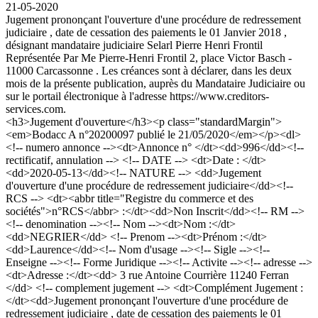
21-05-2020
Jugement prononçant l'ouverture d'une procédure de redressement
judiciaire , date de cessation des paiements le 01 Janvier 2018 ,
désignant mandataire judiciaire Selarl Pierre Henri Frontil
Représentée Par Me Pierre-Henri Frontil 2, place Victor Basch -
11000 Carcassonne . Les créances sont à déclarer, dans les deux
mois de la présente publication, auprès du Mandataire Judiciaire ou
sur le portail électronique à l'adresse https://www.creditors-
services.com.
<h3>Jugement d'ouverture</h3><p class="standardMargin">
<em>Bodacc A n°20200097 publié le 21/05/2020</em></p><dl>
<!-- numero annonce --><dt>Annonce n° </dt><dd>996</dd><!--
rectificatif, annulation --> <!-- DATE --> <dt>Date : </dt>
<dd>2020-05-13</dd><!-- NATURE --> <dd>Jugement
d'ouverture d'une procédure de redressement judiciaire</dd><!--
RCS --> <dt><abbr title="Registre du commerce et des
sociétés">n°RCS</abbr> :</dt><dd>Non Inscrit</dd><!-- RM -->
<!-- denomination --><!-- Nom --><dt>Nom :</dt>
<dd>NEGRIER</dd> <!-- Prenom --><dt>Prénom :</dt>
<dd>Laurence</dd><!-- Nom d'usage --><!-- Sigle --><!--
Enseigne --><!-- Forme Juridique --><!-- Activite --><!-- adresse -->
<dt>Adresse :</dt><dd> 3 rue Antoine Courrière 11240 Ferran
</dd> <!-- complement jugement --> <dt>Complément Jugement :
</dt><dd>Jugement prononçant l'ouverture d'une procédure de
redressement judiciaire , date de cessation des paiements le 01