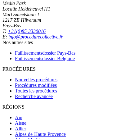
Media Park
Locatie Heideheuvel H1
Mart Smeetslaan 1
1217 ZE Hilversum
Pays-Bas
T:
+31(0)85-3330016
E:
info@procedurecollective.fr
Nos autres sites
Faillissementsdossier
Pays-Bas
Faillissementsdossier
Belgique
PROCÉDURES
Nouvelles procédures
Procédures modifiées
Toutes les procédures
Recherche avancée
RÉGIONS
Ain
Aisne
Allier
Alpes-de-Haute-Provence