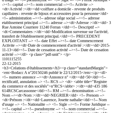
-><!-- capital --><!-- nom commercial --><!-- Activite -->
<dt>Activité :</dt><dd>coiffure a domicile - revente de produits
capillaires - revente de bijoux et accessoires pour la personne</dd>
<!-- administration --><!-- adresse siège social --><!-- adresse
etablissement principal --><!-- adresse --><dt>Adresse :</dt><dd> 3
Rue Antoine Courriere 11240 Ferran </dd><!-- Descriptif -->
<dt>Commentaires :</dt><dd>Modification survenue sur l'activité,
transfert de l'établissement principal.</dd><!-- PRECEDENT
EXPLOITANT --> <!-- date Effet --><!-- date Commencement
Activite --><dt>Date de commencement d'activité :</dt><dd>2015-
11-13</dd><!-- Date de cessation activité --><!-- Date de cessation
activité --></dl> <p class="pdf-unit"> </p>
1101115255
22-12-2015
<h3>Créations d'établissements</h3><p class="standardMargin">
<em>Bodacc A n°20150246 publié le 22/12/2015</em></p><dl>
<!-- numero annonce --><dt>Annonce n° </dt><dd>50</dd><!--
rectificatif, annulation --> <!-- RCS --> <dt> <abbr title="Registre
du commerce et des sociétés">n°RCS</abbr> :</dt><dd>435 186
614RCSCarcassonne</dd><!-- RM --><!-- denomination --><!--
Nom --><dt>Nom :</dt><dd>NEGRIER</dd> <!-- Prenom -->
<dt>Prénom :</dt><dd>Laurence, Josette nathalie</dd><!-- Nom
d'usage --> <!-- Nationalite --> <!-- Sigle --><!-- Forme Juridique --
><!-- capital --><!-- pseudonyme --> <!-- nom commercial --><!--