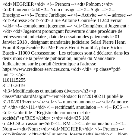
<dd>NEGRIER</dd> <!-- Prenom --><dt>Prénom :</dt>
<dd>Laurence</dd><!-- Nom d'usage --><!-- Sigle --><!--
Enseigne --><!-- Forme Juridique --><!-- Activite --><!-- adresse -->
<dt>Adresse :</dt><dd> 3 rue Antoine Courrière 11240 Ferran
</dd> <!-- complement jugement --> <dt>Complément Jugement :
</dt><dd>Jugement prononçant l'ouverture d'une procédure de
redressement judiciaire , date de cessation des paiements le 01
Janvier 2018 , désignant mandataire judiciaire Selarl Pierre Henri
Frontil Représentée Par Me Pierre-Henri Frontil 2, place Victor
Basch - 11000 Carcassonne . Les créances sont à déclarer, dans les
deux mois de la présente publication, auprès du Mandataire
Judiciaire ou sur le portail électronique à l'adresse
https://www.creditors-services.com.</dd></dl> <p class="pdf-
unit"> </p>
1101115255
31-10-2019
<h3>Modifications et mutations diverses</h3><p
class="standardMargin"><em>Bodacc B n°20190211 publié le
31/10/2019</em></p><dl><!-- numero annonce --><dt>Annonce
n° </dt><dd>111</dd><!-- rectificatif, annulation --> <!-- RCS -->
<dt> <abbr title="Registre du commerce et des
sociétés">n°RCS</abbr> :</dt><dd>435 186
614RCSCarcassonne</dd><!-- RM --><!-- denomination --><!--
Nom --><dt>Nom :</dt><dd>NEGRIER</dd> <!-- Prenom -->
<dt>Prénom :</dt><dd>Laurence, Josette nathalie</dd><!-- Nom