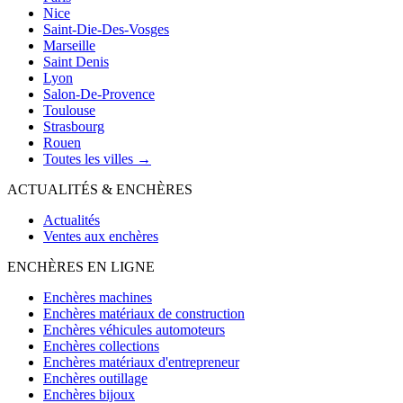
Nice
Saint-Die-Des-Vosges
Marseille
Saint Denis
Lyon
Salon-De-Provence
Toulouse
Strasbourg
Rouen
Toutes les villes →
ACTUALITÉS & ENCHÈRES
Actualités
Ventes aux enchères
ENCHÈRES EN LIGNE
Enchères machines
Enchères matériaux de construction
Enchères véhicules automoteurs
Enchères collections
Enchères matériaux d'entrepreneur
Enchères outillage
Enchères bijoux