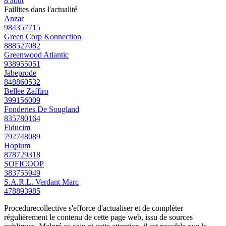
8 août
Faillites dans l'actualité
Anzar
984357715
Green Corp Konnection
888527082
Greenwood Atlantic
938955051
Jabeprode
848860532
Bellee Zaffiro
399156009
Fonderies De Sougland
835780164
Fiducim
792748089
Hopium
878729318
SOFICOOP
383755949
S.A.R.L. Verdant Marc
478893985
Procedurecollective s'efforce d'actualiser et de compléter
régulièrement le contenu de cette page web, issu de sources