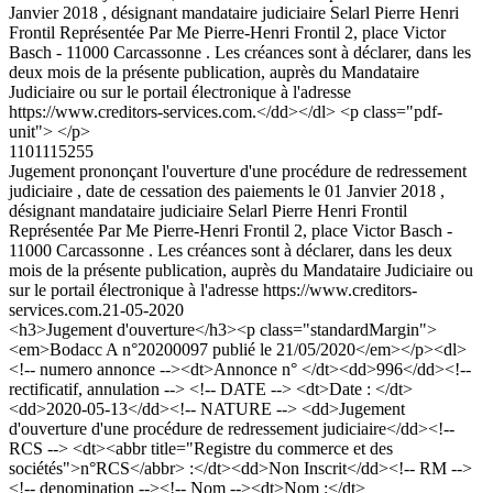
Janvier 2018 , désignant mandataire judiciaire Selarl Pierre Henri
Frontil Représentée Par Me Pierre-Henri Frontil 2, place Victor
Basch - 11000 Carcassonne . Les créances sont à déclarer, dans les
deux mois de la présente publication, auprès du Mandataire
Judiciaire ou sur le portail électronique à l'adresse
https://www.creditors-services.com.</dd></dl> <p class="pdf-
unit"> </p>
1101115255
Jugement prononçant l'ouverture d'une procédure de redressement
judiciaire , date de cessation des paiements le 01 Janvier 2018 ,
désignant mandataire judiciaire Selarl Pierre Henri Frontil
Représentée Par Me Pierre-Henri Frontil 2, place Victor Basch -
11000 Carcassonne . Les créances sont à déclarer, dans les deux
mois de la présente publication, auprès du Mandataire Judiciaire ou
sur le portail électronique à l'adresse https://www.creditors-
services.com.
21-05-2020
<h3>Jugement d'ouverture</h3><p class="standardMargin">
<em>Bodacc A n°20200097 publié le 21/05/2020</em></p><dl>
<!-- numero annonce --><dt>Annonce n° </dt><dd>996</dd><!--
rectificatif, annulation --> <!-- DATE --> <dt>Date : </dt>
<dd>2020-05-13</dd><!-- NATURE --> <dd>Jugement
d'ouverture d'une procédure de redressement judiciaire</dd><!--
RCS --> <dt><abbr title="Registre du commerce et des
sociétés">n°RCS</abbr> :</dt><dd>Non Inscrit</dd><!-- RM -->
<!-- denomination --><!-- Nom --><dt>Nom :</dt>