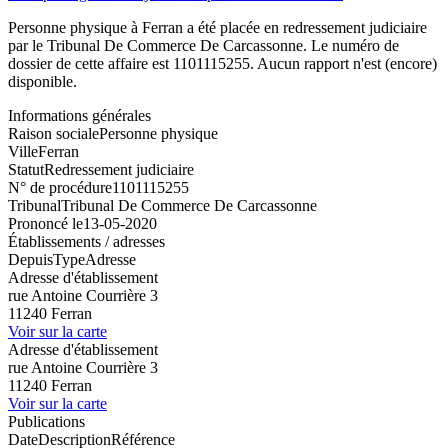
Personne physique à Ferran a été placée en redressement judiciaire
par le Tribunal De Commerce De Carcassonne. Le numéro de
dossier de cette affaire est 1101115255. Aucun rapport n'est (encore)
disponible.
Informations générales
Raison sociale
Personne physique
Ville
Ferran
Statut
Redressement judiciaire
N° de procédure
1101115255
Tribunal
Tribunal De Commerce De Carcassonne
Prononcé le
13-05-2020
Établissements / adresses
Depuis
Type
Adresse
Adresse d'établissement
rue Antoine Courrière 3
11240 Ferran
Voir sur la carte
Adresse d'établissement
rue Antoine Courrière 3
11240 Ferran
Voir sur la carte
Publications
Date
Description
Référence