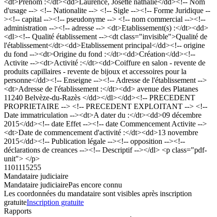
<dt>Prénom :</dt><dd>Laurence, Josette nathalie</dd><!-- Nom
d'usage --> <!-- Nationalite --> <!-- Sigle --><!-- Forme Juridique --
><!-- capital --><!-- pseudonyme --> <!-- nom commercial --><!--
administration --><!-- adresse --> <dt>Etablissement(s) :</dt><dd>
<dl><!-- Qualité établissement --><dt class="invisible">Qualité de
l'établissement</dt><dd>Etablissement principal</dd><!-- origine
du fond --><dt>Origine du fond :</dt><dd>Création</dd><!--
Activite --><dt>Activité :</dt><dd>Coiffure en salon - revente de
produits capillaires - revente de bijoux et accessoires pour la
personne</dd><!-- Enseigne --><!-- Adresse de l'établissement -->
<dt>Adresse de l'établissement :</dt><dd> avenue des Platanes
11240 Belvèze-du-Razès </dd></dl></dd><!-- PRECEDENT
PROPRIETAIRE --> <!-- PRECEDENT EXPLOITANT --> <!--
Date immatriculation --><dt>A dater du :</dt><dd>09 décembre
2015</dd><!-- date Effet --><!-- date Commencement Activite -->
<dt>Date de commencement d'activité :</dt><dd>13 novembre
2015</dd><!-- Publication légale --><!-- opposition --><!--
déclarations de creances --><!-- Descriptif --></dl> <p class="pdf-
unit"> </p>
1101115255
Mandataire judiciaire
Mandataire judiciaire
Pas encore connu
Les coordonnées du mandataire sont visibles après inscription
gratuite
Inscription gratuite
Rapports