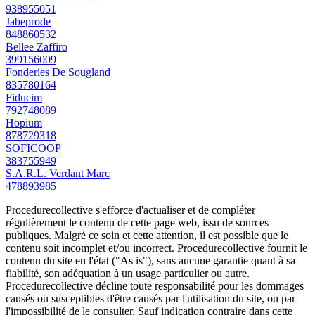
938955051
Jabeprode
848860532
Bellee Zaffiro
399156009
Fonderies De Sougland
835780164
Fiducim
792748089
Hopium
878729318
SOFICOOP
383755949
S.A.R.L. Verdant Marc
478893985
Procedurecollective s'efforce d'actualiser et de compléter
régulièrement le contenu de cette page web, issu de sources
publiques. Malgré ce soin et cette attention, il est possible que le
contenu soit incomplet et/ou incorrect. Procedurecollective fournit le
contenu du site en l'état ("As is"), sans aucune garantie quant à sa
fiabilité, son adéquation à un usage particulier ou autre.
Procedurecollective décline toute responsabilité pour les dommages
causés ou susceptibles d'être causés par l'utilisation du site, ou par
l'impossibilité de le consulter. Sauf indication contraire dans cette