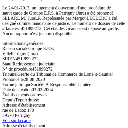
Le 24-01-2013, un jugement d'ouverture d'une procédure de
sauvegarde de Groupe E.P.S. à Perrigny (Jura) a été prononcé.
SELARL MJ JuraLP, Représentée par Margot LECLERC a été
désigné comme mandataire de justice. Le numéro de dossier de cette
affaire est 451899272. Cet état des créances est déposé au greffe.
Aucun rapport n'est (encore) disponible.
Informations générales
Raison sociale
Groupe E.P.S.
Ville
Perrigny (Jura)
SIREN
451 899 272
Statut
Redressement judiciaire
N° de procédure
451899272
Tribunal
Greffe du Tribunal de Commerce de Lons-le-Saunier
Prononcé le
28-08-2020
Forme juridique
Société À Responsabilité Limitée
Date de création
03-02-2004
Établissements / adresses
Depuis
Type
Adresse
Adresse d'établissement
rue de Ladoz 170
39570 Perrigny
Voir sur la carte
Adresse d'établissement