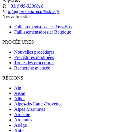
Pays-Bas
T:
+31(0)85-3330016
E:
info@procedurecollective.fr
Nos autres sites
Faillissementsdossier
Pays-Bas
Faillissementsdossier
Belgique
PROCÉDURES
Nouvelles procédures
Procédures modifiées
Toutes les procédures
Recherche avancée
RÉGIONS
Ain
Aisne
Allier
Alpes-de-Haute-Provence
Alpes-Maritimes
Ardèche
Ardennes
Ariège
Aube