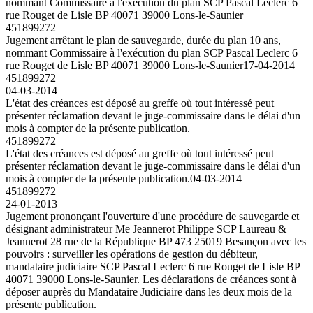
nommant Commissaire à l'exécution du plan SCP Pascal Leclerc 6
rue Rouget de Lisle BP 40071 39000 Lons-le-Saunier
451899272
Jugement arrêtant le plan de sauvegarde, durée du plan 10 ans,
nommant Commissaire à l'exécution du plan SCP Pascal Leclerc 6
rue Rouget de Lisle BP 40071 39000 Lons-le-Saunier
17-04-2014
451899272
04-03-2014
L'état des créances est déposé au greffe où tout intéressé peut
présenter réclamation devant le juge-commissaire dans le délai d'un
mois à compter de la présente publication.
451899272
L'état des créances est déposé au greffe où tout intéressé peut
présenter réclamation devant le juge-commissaire dans le délai d'un
mois à compter de la présente publication.
04-03-2014
451899272
24-01-2013
Jugement prononçant l'ouverture d'une procédure de sauvegarde et
désignant administrateur Me Jeannerot Philippe SCP Laureau &
Jeannerot 28 rue de la République BP 473 25019 Besançon avec les
pouvoirs : surveiller les opérations de gestion du débiteur,
mandataire judiciaire SCP Pascal Leclerc 6 rue Rouget de Lisle BP
40071 39000 Lons-le-Saunier. Les déclarations de créances sont à
déposer auprès du Mandataire Judiciaire dans les deux mois de la
présente publication.