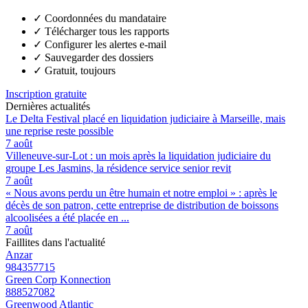
✓
Coordonnées du mandataire
✓
Télécharger tous les rapports
✓
Configurer les alertes e-mail
✓
Sauvegarder des dossiers
✓
Gratuit, toujours
Inscription gratuite
Dernières actualités
Le Delta Festival placé en liquidation judiciaire à Marseille, mais
une reprise reste possible
7 août
Villeneuve-sur-Lot : un mois après la liquidation judiciaire du
groupe Les Jasmins, la résidence service senior revit
7 août
« Nous avons perdu un être humain et notre emploi » : après le
décès de son patron, cette entreprise de distribution de boissons
alcoolisées a été placée en ...
7 août
Faillites dans l'actualité
Anzar
984357715
Green Corp Konnection
888527082
Greenwood Atlantic