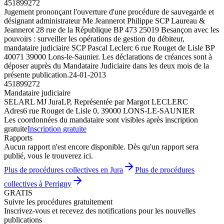
451899272
Jugement prononçant l'ouverture d'une procédure de sauvegarde et
désignant administrateur Me Jeannerot Philippe SCP Laureau &
Jeannerot 28 rue de la République BP 473 25019 Besançon avec les
pouvoirs : surveiller les opérations de gestion du débiteur,
mandataire judiciaire SCP Pascal Leclerc 6 rue Rouget de Lisle BP
40071 39000 Lons-le-Saunier. Les déclarations de créances sont à
déposer auprès du Mandataire Judiciaire dans les deux mois de la
présente publication.
24-01-2013
451899272
Mandataire judiciaire
SELARL MJ JuraLP, Représentée par Margot LECLERC
Adres
6 rue Rouget de Lisle 0, 39000 LONS-LE-SAUNIER
Les coordonnées du mandataire sont visibles après inscription
gratuite
Inscription gratuite
Rapports
Aucun rapport n'est encore disponible. Dès qu'un rapport sera
publié, vous le trouverez ici.
Plus de procédures collectives en Jura
Plus de procédures
collectives à Perrigny
GRATIS
Suivre les procédures gratuitement
Inscrivez-vous et recevez des notifications pour les nouvelles
publications