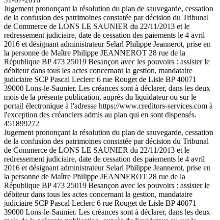
Jugement prononçant la résolution du plan de sauvegarde, cessation
de la confusion des patrimoines constatée par décision du Tribunal
de Commerce de LONS LE SAUNIER du 22/11/2013 et le
redressement judiciaire, date de cessation des paiements le 4 avril
2016 et désignant administrateur Selarl Philippe Jeannerot, prise en
la personne de Maître Philippe JEANNEROT 28 rue de la
République BP 473 25019 Besançon avec les pouvoirs : assister le
débiteur dans tous les actes concernant la gestion, mandataire
judiciaire SCP Pascal Leclerc 6 rue Rouget de Lisle BP 40071
39000 Lons-le-Saunier. Les créances sont à déclarer, dans les deux
mois de la présente publication, auprès du liquidateur ou sur le
portail électronique à l'adresse https://www.creditors-services.com à
l'exception des créanciers admis au plan qui en sont dispensés.
451899272
Jugement prononçant la résolution du plan de sauvegarde, cessation
de la confusion des patrimoines constatée par décision du Tribunal
de Commerce de LONS LE SAUNIER du 22/11/2013 et le
redressement judiciaire, date de cessation des paiements le 4 avril
2016 et désignant administrateur Selarl Philippe Jeannerot, prise en
la personne de Maître Philippe JEANNEROT 28 rue de la
République BP 473 25019 Besançon avec les pouvoirs : assister le
débiteur dans tous les actes concernant la gestion, mandataire
judiciaire SCP Pascal Leclerc 6 rue Rouget de Lisle BP 40071
39000 Lons-le-Saunier. Les créances sont à déclarer, dans les deux