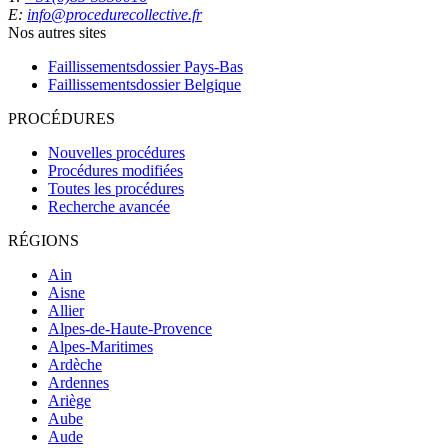
E:
info@procedurecollective.fr
Nos autres sites
Faillissementsdossier
Pays-Bas
Faillissementsdossier
Belgique
PROCÉDURES
Nouvelles procédures
Procédures modifiées
Toutes les procédures
Recherche avancée
RÉGIONS
Ain
Aisne
Allier
Alpes-de-Haute-Provence
Alpes-Maritimes
Ardèche
Ardennes
Ariège
Aube
Aude