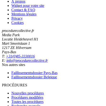
À propos
Widget pour votre site
Contact & FAQ
Mentions légales
Privacy
Cookies
procedurecollective.fr
Media Park
Locatie Heideheuvel H1
Mart Smeetslaan 1
1217 ZE Hilversum
Pays-Bas
T:
+31(0)85-3330016
E:
info@procedurecollective.fr
Nos autres sites
Faillissementsdossier
Pays-Bas
Faillissementsdossier
Belgique
PROCÉDURES
Nouvelles procédures
Procédures modifiées
Toutes les procédures
Recherche avancée