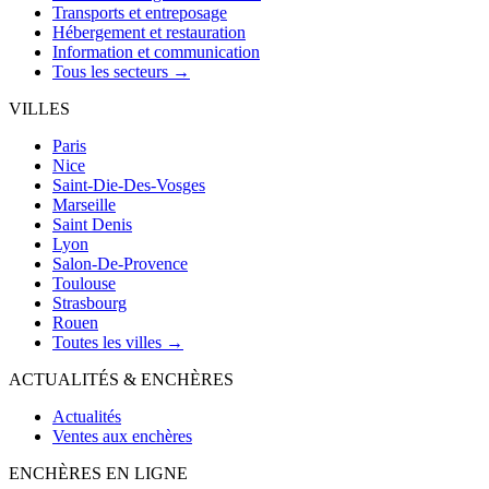
Transports et entreposage
Hébergement et restauration
Information et communication
Tous les secteurs →
VILLES
Paris
Nice
Saint-Die-Des-Vosges
Marseille
Saint Denis
Lyon
Salon-De-Provence
Toulouse
Strasbourg
Rouen
Toutes les villes →
ACTUALITÉS & ENCHÈRES
Actualités
Ventes aux enchères
ENCHÈRES EN LIGNE