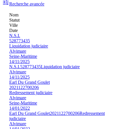
Recherche avancée
Nom
Statut
Ville
Date
N.S.I.
528773435
Liquidation judiciaire
Alvimare
Seine-Maritime
14/11/2025
N.S.I.
528773435
Liquidation judiciaire
Alvimare
14/11/2025
Earl Du Grand Goulet
2021122700206
Redressement judiciaire
Alvimare
Seine-Maritime
14/01/2022
Earl Du Grand Goulet
2021122700206
Redressement
judiciaire
Alvimare
14/01/2022