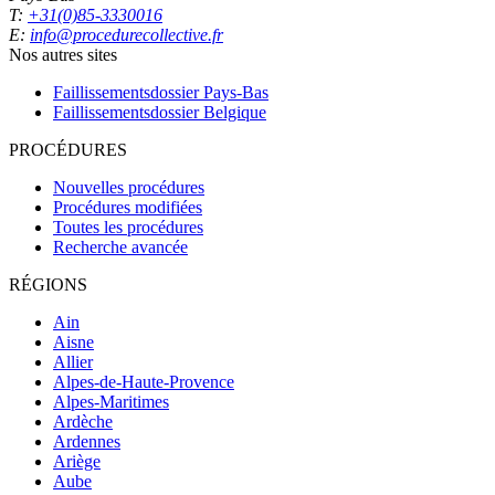
T:
+31(0)85-3330016
E:
info@procedurecollective.fr
Nos autres sites
Faillissementsdossier
Pays-Bas
Faillissementsdossier
Belgique
PROCÉDURES
Nouvelles procédures
Procédures modifiées
Toutes les procédures
Recherche avancée
RÉGIONS
Ain
Aisne
Allier
Alpes-de-Haute-Provence
Alpes-Maritimes
Ardèche
Ardennes
Ariège
Aube