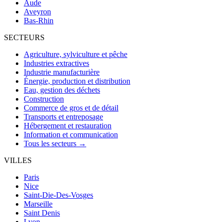
Aude
Aveyron
Bas-Rhin
SECTEURS
Agriculture, sylviculture et pêche
Industries extractives
Industrie manufacturière
Énergie, production et distribution
Eau, gestion des déchets
Construction
Commerce de gros et de détail
Transports et entreposage
Hébergement et restauration
Information et communication
Tous les secteurs →
VILLES
Paris
Nice
Saint-Die-Des-Vosges
Marseille
Saint Denis
Lyon