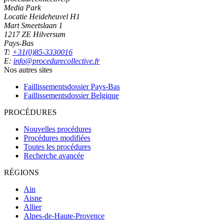
Media Park
Locatie Heideheuvel H1
Mart Smeetslaan 1
1217 ZE Hilversum
Pays-Bas
T:
+31(0)85-3330016
E:
info@procedurecollective.fr
Nos autres sites
Faillissementsdossier
Pays-Bas
Faillissementsdossier
Belgique
PROCÉDURES
Nouvelles procédures
Procédures modifiées
Toutes les procédures
Recherche avancée
RÉGIONS
Ain
Aisne
Allier
Alpes-de-Haute-Provence