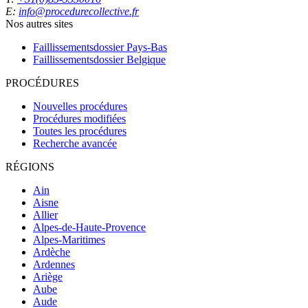
E:
info@procedurecollective.fr
Nos autres sites
Faillissementsdossier
Pays-Bas
Faillissementsdossier
Belgique
PROCÉDURES
Nouvelles procédures
Procédures modifiées
Toutes les procédures
Recherche avancée
RÉGIONS
Ain
Aisne
Allier
Alpes-de-Haute-Provence
Alpes-Maritimes
Ardèche
Ardennes
Ariège
Aube
Aude