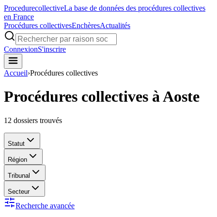
Procedure
collective
La base de données des procédures collectives
en France
Procédures collectives
Enchères
Actualités
Connexion
S'inscrire
Accueil
›
Procédures collectives
Procédures collectives à Aoste
12
dossiers trouvés
Statut
Région
Tribunal
Secteur
Recherche avancée