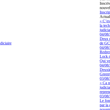
Inscri
nouvel
Inscrip
Actual
« C’es
la tec
judicia
04/08
Deux m
diciaire
de GCK
04/08
Redres
Lock n
Qui ve
04/08
Deuxiè
Greenw
03/08
« Ça ne
judici
repren
03/08
Le fon
par la
novem