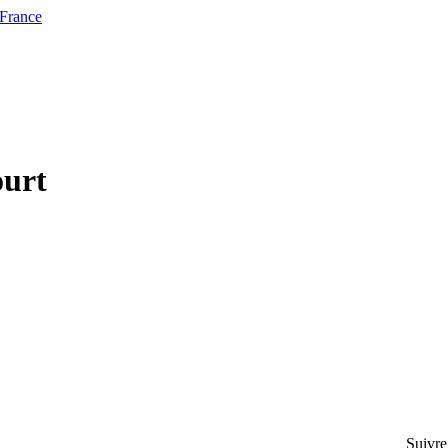
 France
ourt
Suivre