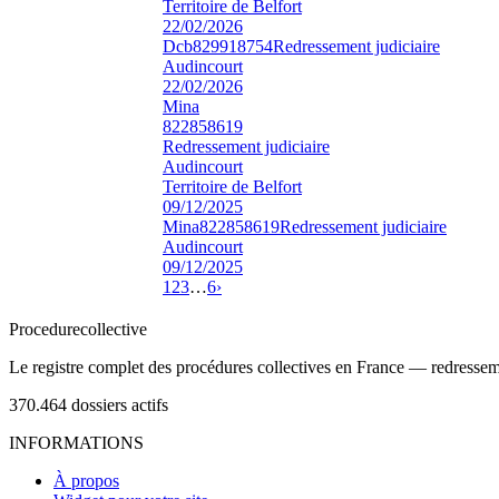
Territoire de Belfort
22/02/2026
Dcb
829918754
Redressement judiciaire
Audincourt
22/02/2026
Mina
822858619
Redressement judiciaire
Audincourt
Territoire de Belfort
09/12/2025
Mina
822858619
Redressement judiciaire
Audincourt
09/12/2025
1
2
3
…
6
›
Procedure
collective
Le registre complet des procédures collectives en France — redressemen
370.464
dossiers actifs
INFORMATIONS
À propos