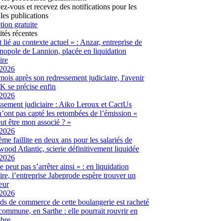
vez-vous et recevez des notifications pour les
les publications
tion gratuite
ités récentes
t lié au contexte actuel » : Anzar, entreprise de
hnopole de Lannion, placée en liquidation
ire
/2026
ois après son redressement judiciaire, l'avenir
 se précise enfin
/2026
sement judiciaire : Aiko Leroux et CactUs
’ont pas capté les retombées de l’émission «
ut être mon associé ? »
/2026
me faillite en deux ans pour les salariés de
ood Atlantic, scierie définitivement liquidée
/2026
 peut pas s’arrêter ainsi » : en liquidation
aire, l’entreprise Jabeprode espère trouver un
eur
/2026
ds de commerce de cette boulangerie est racheté
 commune, en Sarthe : elle pourrait rouvrir en
bre