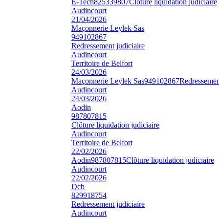
E-Tech
825339807
Clôture liquidation judiciaire
Audincourt
21/04/2026
Maçonnerie Leylek Sas
949102867
Redressement judiciaire
Audincourt
Territoire de Belfort
24/03/2026
Maçonnerie Leylek Sas
949102867
Redressement
Audincourt
24/03/2026
Aodin
987807815
Clôture liquidation judiciaire
Audincourt
Territoire de Belfort
22/02/2026
Aodin
987807815
Clôture liquidation judiciaire
Audincourt
22/02/2026
Dcb
829918754
Redressement judiciaire
Audincourt