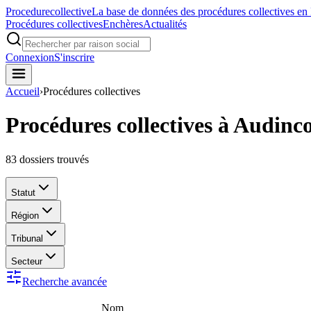
Procedure
collective
La base de données des procédures collectives en
Procédures collectives
Enchères
Actualités
Connexion
S'inscrire
Accueil
›
Procédures collectives
Procédures collectives à Audinc
83
dossiers trouvés
Statut
Région
Tribunal
Secteur
Recherche avancée
Nom