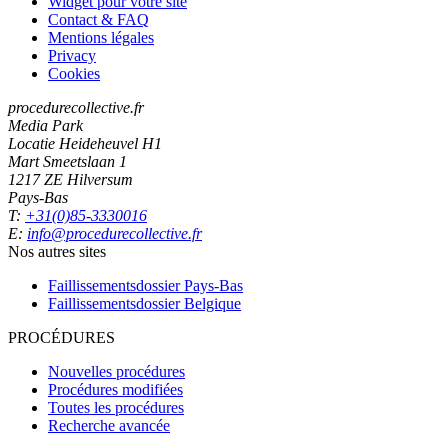
Widget pour votre site
Contact & FAQ
Mentions légales
Privacy
Cookies
procedurecollective.fr
Media Park
Locatie Heideheuvel H1
Mart Smeetslaan 1
1217 ZE Hilversum
Pays-Bas
T:
+31(0)85-3330016
E:
info@procedurecollective.fr
Nos autres sites
Faillissementsdossier
Pays-Bas
Faillissementsdossier
Belgique
PROCÉDURES
Nouvelles procédures
Procédures modifiées
Toutes les procédures
Recherche avancée