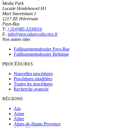
Media Park
Locatie Heideheuvel H1
Mart Smeetslaan 1
1217 ZE Hilversum
Pays-Bas
T:
+31(0)85-3330016
E:
info@procedurecollective.fr
Nos autres sites
Faillissementsdossier
Pays-Bas
Faillissementsdossier
Belgique
PROCÉDURES
Nouvelles procédures
Procédures modifiées
Toutes les procédures
Recherche avancée
RÉGIONS
Ain
Aisne
Allier
Alpes-de-Haute-Provence