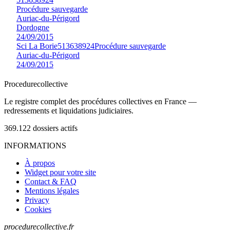
Procédure sauvegarde
Auriac-du-Périgord
Dordogne
24/09/2015
Sci La Borie
513638924
Procédure sauvegarde
Auriac-du-Périgord
24/09/2015
Procedure
collective
Le registre complet des procédures collectives en France —
redressements et liquidations judiciaires.
369.122
dossiers actifs
INFORMATIONS
À propos
Widget pour votre site
Contact & FAQ
Mentions légales
Privacy
Cookies
procedurecollective.fr