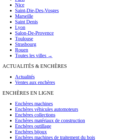
Nice
Saint-Die-Des-Vosges
Marseille
Saint Denis
Lyon
Salon-De-Provence
Toulouse
Strasbourg
Rouen
Toutes les villes →
ACTUALITÉS & ENCHÈRES
Actualités
Ventes aux enchères
ENCHÈRES EN LIGNE
Enchères machines
Enchères véhicules automoteurs
Enchères collections
Enchères matériaux de construction
Enchères outillage
Enchères bijoux
Enchères machines de traitement du bois