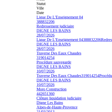
Statut
Ville
Date
Ligue De L'Enseignement 04
388832206
Redressement judiciaire
DIGNE LES BAINS
28/07/2026
Ligue De L'Enseignement 04
388832206
Redres
DIGNE LES BAINS
28/07/2026
Traverse Des Eaux Chaudes
319014254
Procédure sauvegarde
DIGNE LES BAINS
10/07/2026
Traverse Des Eaux Chaudes
319014254
Procédu
DIGNE LES BAINS
10/07/2026
Moro Construction
442651360
Clôture liquidation judiciaire
Digne Les Bains
Alpes-de-Haute-Provence
21/03/2013