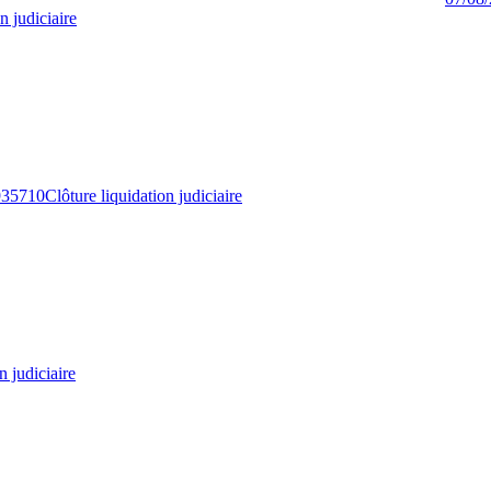
n judiciaire
935710
Clôture liquidation judiciaire
n judiciaire