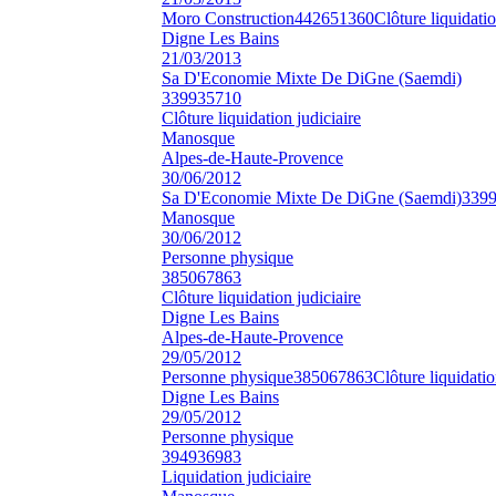
Moro Construction
442651360
Clôture liquidatio
Digne Les Bains
21/03/2013
Sa D'Economie Mixte De DiGne (Saemdi)
339935710
Clôture liquidation judiciaire
Manosque
Alpes-de-Haute-Provence
30/06/2012
Sa D'Economie Mixte De DiGne (Saemdi)
339
Manosque
30/06/2012
Personne physique
385067863
Clôture liquidation judiciaire
Digne Les Bains
Alpes-de-Haute-Provence
29/05/2012
Personne physique
385067863
Clôture liquidatio
Digne Les Bains
29/05/2012
Personne physique
394936983
Liquidation judiciaire