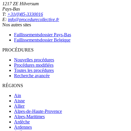
1217 ZE Hilversum
Pays-Bas
T:
+31(0)85-3330016
E:
info@procedurecollective.fr
Nos autres sites
Faillissementsdossier
Pays-Bas
Faillissementsdossier
Belgique
PROCÉDURES
Nouvelles procédures
Procédures modifiées
Toutes les procédures
Recherche avancée
RÉGIONS
Ain
Aisne
Allier
Alpes-de-Haute-Provence
Alpes-Maritimes
Ardèche
Ardennes