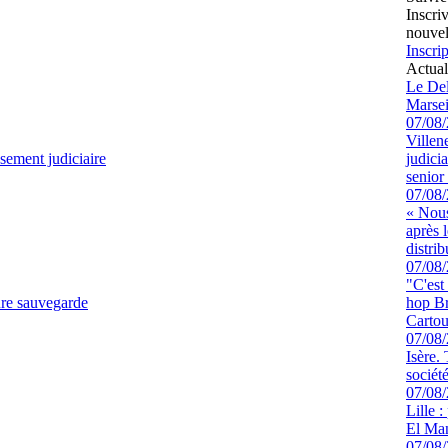
Inscri
nouvel
Inscrip
Actual
Le Del
Marsei
07/08
Villen
sement judiciaire
judici
senior 
07/08
« Nous
après 
distrib
07/08
"C'est
re sauvegarde
hop Br
Cartou
07/08
Isère.
sociét
07/08
Lille :
El Man
07/08