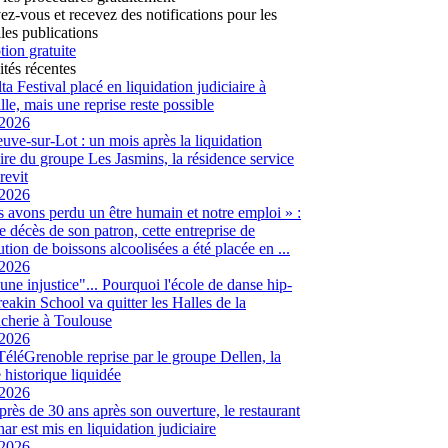
vez-vous et recevez des notifications pour les
les publications
tion gratuite
ités récentes
ta Festival placé en liquidation judiciaire à
lle, mais une reprise reste possible
/2026
euve-sur-Lot : un mois après la liquidation
aire du groupe Les Jasmins, la résidence service
revit
/2026
 avons perdu un être humain et notre emploi » :
le décès de son patron, cette entreprise de
ution de boissons alcoolisées a été placée en ...
/2026
 une injustice"... Pourquoi l'école de danse hip-
eakin School va quitter les Halles de la
cherie à Toulouse
/2026
 TéléGrenoble reprise par le groupe Dellen, la
é historique liquidée
/2026
 près de 30 ans après son ouverture, le restaurant
ar est mis en liquidation judiciaire
/2026