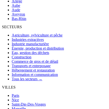
Ariège
Aube
Aude
Aveyron
Bas-Rhin
SECTEURS
Agriculture, sylviculture et pêche
Industries extractives
Industrie manufacturière
Énergie, production et distribution
Eau, gestion des déchets
Construction
Commerce de gros et de détail
Transports et entreposage
Hébergement et restauration
Information et communication
Tous les secteurs →
VILLES
Paris
Nice
Saint-Die-Des-Vosges
Marseille