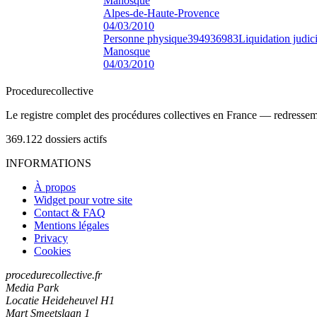
Manosque
Alpes-de-Haute-Provence
04/03/2010
Personne physique
394936983
Liquidation judici
Manosque
04/03/2010
Procedure
collective
Le registre complet des procédures collectives en France — redressemen
369.122
dossiers actifs
INFORMATIONS
À propos
Widget pour votre site
Contact & FAQ
Mentions légales
Privacy
Cookies
procedurecollective.fr
Media Park
Locatie Heideheuvel H1
Mart Smeetslaan 1