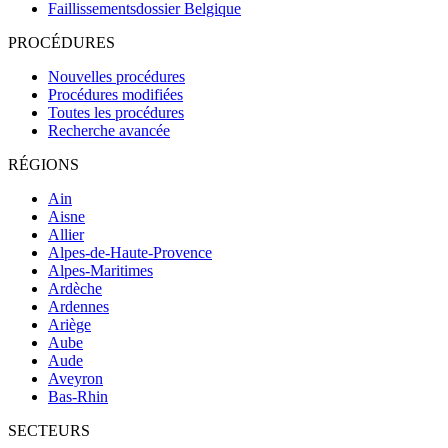
Faillissementsdossier
Belgique
PROCÉDURES
Nouvelles procédures
Procédures modifiées
Toutes les procédures
Recherche avancée
RÉGIONS
Ain
Aisne
Allier
Alpes-de-Haute-Provence
Alpes-Maritimes
Ardèche
Ardennes
Ariège
Aube
Aude
Aveyron
Bas-Rhin
SECTEURS