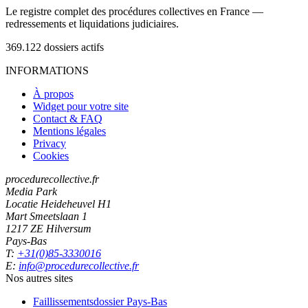
Le registre complet des procédures collectives en France —
redressements et liquidations judiciaires.
369.122
dossiers actifs
INFORMATIONS
À propos
Widget pour votre site
Contact & FAQ
Mentions légales
Privacy
Cookies
procedurecollective.fr
Media Park
Locatie Heideheuvel H1
Mart Smeetslaan 1
1217 ZE Hilversum
Pays-Bas
T:
+31(0)85-3330016
E:
info@procedurecollective.fr
Nos autres sites
Faillissementsdossier
Pays-Bas