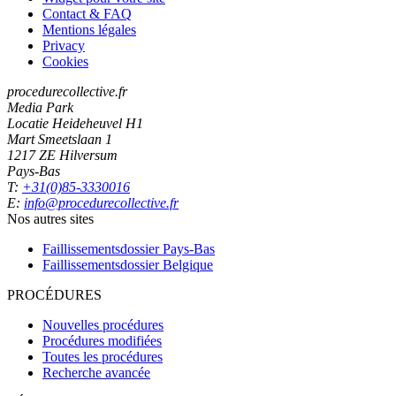
Contact & FAQ
Mentions légales
Privacy
Cookies
procedurecollective.fr
Media Park
Locatie Heideheuvel H1
Mart Smeetslaan 1
1217 ZE Hilversum
Pays-Bas
T:
+31(0)85-3330016
E:
info@procedurecollective.fr
Nos autres sites
Faillissementsdossier
Pays-Bas
Faillissementsdossier
Belgique
PROCÉDURES
Nouvelles procédures
Procédures modifiées
Toutes les procédures
Recherche avancée