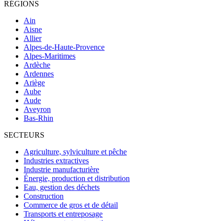
RÉGIONS
Ain
Aisne
Allier
Alpes-de-Haute-Provence
Alpes-Maritimes
Ardèche
Ardennes
Ariège
Aube
Aude
Aveyron
Bas-Rhin
SECTEURS
Agriculture, sylviculture et pêche
Industries extractives
Industrie manufacturière
Énergie, production et distribution
Eau, gestion des déchets
Construction
Commerce de gros et de détail
Transports et entreposage