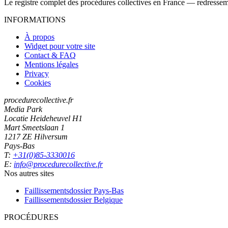
Le registre complet des procédures collectives en France — redressemen
INFORMATIONS
À propos
Widget pour votre site
Contact & FAQ
Mentions légales
Privacy
Cookies
procedurecollective.fr
Media Park
Locatie Heideheuvel H1
Mart Smeetslaan 1
1217 ZE Hilversum
Pays-Bas
T:
+31(0)85-3330016
E:
info@procedurecollective.fr
Nos autres sites
Faillissementsdossier
Pays-Bas
Faillissementsdossier
Belgique
PROCÉDURES