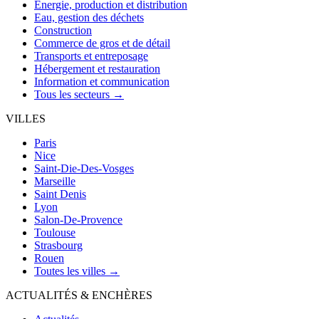
Énergie, production et distribution
Eau, gestion des déchets
Construction
Commerce de gros et de détail
Transports et entreposage
Hébergement et restauration
Information et communication
Tous les secteurs →
VILLES
Paris
Nice
Saint-Die-Des-Vosges
Marseille
Saint Denis
Lyon
Salon-De-Provence
Toulouse
Strasbourg
Rouen
Toutes les villes →
ACTUALITÉS & ENCHÈRES