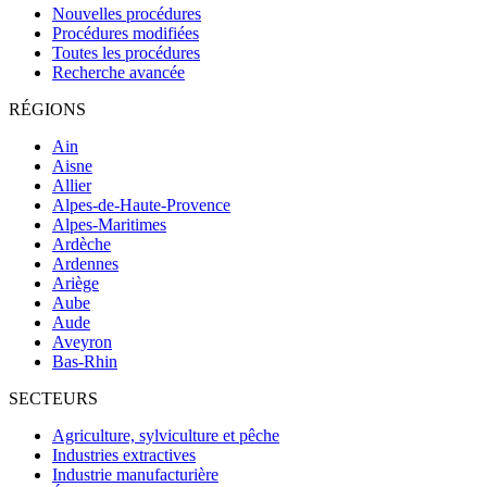
Nouvelles procédures
Procédures modifiées
Toutes les procédures
Recherche avancée
RÉGIONS
Ain
Aisne
Allier
Alpes-de-Haute-Provence
Alpes-Maritimes
Ardèche
Ardennes
Ariège
Aube
Aude
Aveyron
Bas-Rhin
SECTEURS
Agriculture, sylviculture et pêche
Industries extractives
Industrie manufacturière