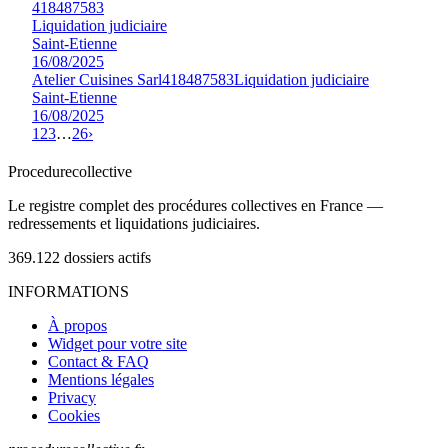
418487583
Liquidation judiciaire
Saint-Etienne
16/08/2025
Atelier Cuisines Sarl
418487583
Liquidation judiciaire
Saint-Etienne
16/08/2025
1
2
3
…
26
›
Procedure
collective
Le registre complet des procédures collectives en France —
redressements et liquidations judiciaires.
369.122
dossiers actifs
INFORMATIONS
À propos
Widget pour votre site
Contact & FAQ
Mentions légales
Privacy
Cookies