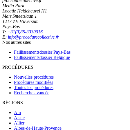
procedurecollective.fr
Media Park
Locatie Heideheuvel H1
Mart Smeetslaan 1
1217 ZE Hilversum
Pays-Bas
T:
+31(0)85-3330016
E:
info@procedurecollective.fr
Nos autres sites
Faillissementsdossier
Pays-Bas
Faillissementsdossier
Belgique
PROCÉDURES
Nouvelles procédures
Procédures modifiées
Toutes les procédures
Recherche avancée
RÉGIONS
Ain
Aisne
Allier
Alpes-de-Haute-Provence