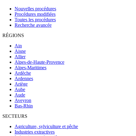
Nouvelles procédures
Procédures modifiées
Toutes les procédures
Recherche avancée
RÉGIONS
Ain
Aisne
Allier
Alpes-de-Haute-Provence
Alpes-Maritimes
Ardèche
Ardennes
Ariège
Aube
Aude
Aveyron
Bas-Rhin
SECTEURS
Agriculture, sylviculture et pêche
Industries extractives