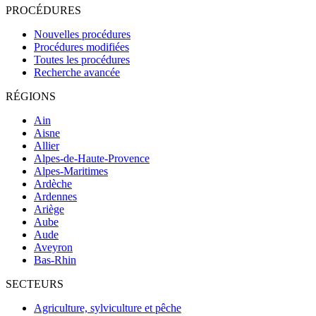
PROCÉDURES
Nouvelles procédures
Procédures modifiées
Toutes les procédures
Recherche avancée
RÉGIONS
Ain
Aisne
Allier
Alpes-de-Haute-Provence
Alpes-Maritimes
Ardèche
Ardennes
Ariège
Aube
Aude
Aveyron
Bas-Rhin
SECTEURS
Agriculture, sylviculture et pêche