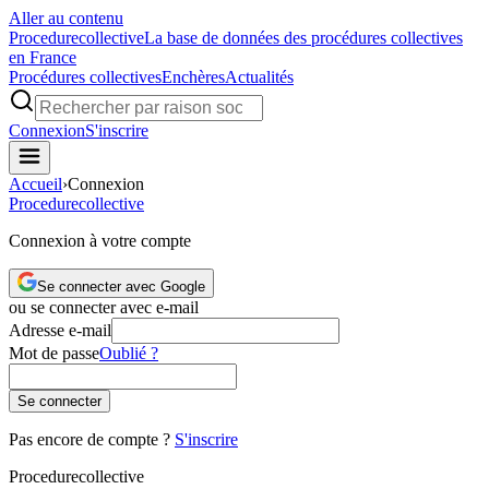
Aller au contenu
Procedure
collective
La base de données des procédures collectives
en France
Procédures collectives
Enchères
Actualités
Connexion
S'inscrire
Accueil
›
Connexion
Procedure
collective
Connexion à votre compte
Se connecter avec Google
ou se connecter avec e-mail
Adresse e-mail
Mot de passe
Oublié ?
Se connecter
Pas encore de compte ?
S'inscrire
Procedure
collective